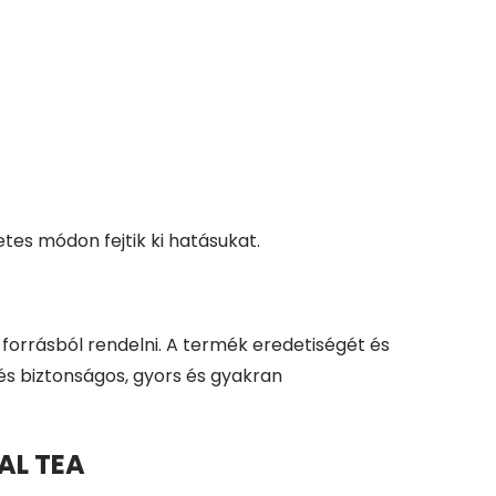
es módon fejtik ki hatásukat.
orrásból rendelni. A termék eredetiségét és
lés biztonságos, gyors és gyakran
BAL TEA