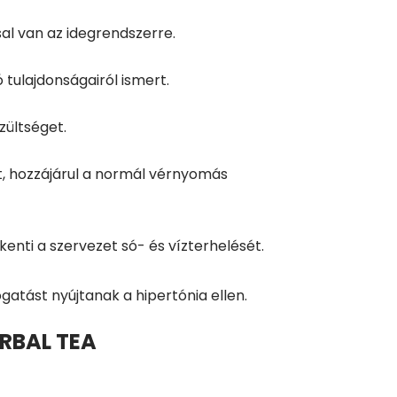
sal van az idegrendszerre.
tulajdonságairól ismert.
szültséget.
, hozzájárul a normál vérnyomás
kenti a szervezet só- és vízterhelését.
atást nyújtanak a hipertónia ellen.
ERBAL TEA