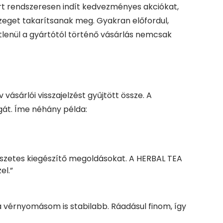
ért rendszeresen indít kedvezményes akciókat,
zeget takarítsanak meg. Gyakran előfordul,
tlenül a gyártótól történő vásárlás nemcsak
sárlói visszajelzést gyűjtött össze. A
gát. Íme néhány példa:
szetes kiegészítő megoldásokat. A HERBAL TEA
el.”
a vérnyomásom is stabilabb. Ráadásul finom, így