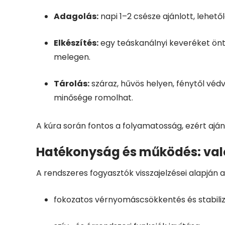
Adagolás:
napi 1–2 csésze ajánlott, lehető
Elkészítés:
egy teáskanálnyi keveréket öntsü
melegen.
Tárolás:
száraz, hűvös helyen, fénytől véd
minősége romolhat.
A kúra során fontos a folyamatosság, ezért aján
Hatékonyság és működés: való
A rendszeres fogyasztók visszajelzései alapján 
fokozatos vérnyomáscsökkentés és stabiliz