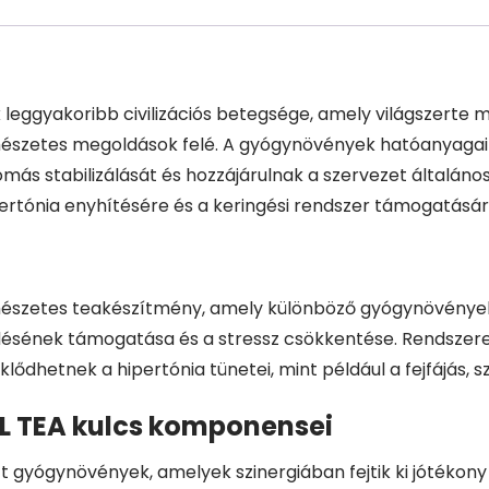
eggyakoribb civilizációs betegsége, amely világszerte mi
mészetes megoldások felé. A gyógynövények hatóanyagai
omás stabilizálását és hozzájárulnak a szervezet általáno
tónia enyhítésére és a keringési rendszer támogatására l
rmészetes teakészítmény, amely különböző gyógynövények 
ésének támogatása és a stressz csökkentése. Rendszere
klődhetnek a hipertónia tünetei, mint például a fejfájás, 
L TEA kulcs komponensei
 gyógynövények, amelyek szinergiában fejtik ki jótékony