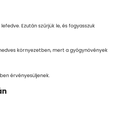
lefedve. Ezután szűrjük le, és fogyasszuk
juk nedves környezetben, mert a gyógynövények
kben érvényesüljenek.
án