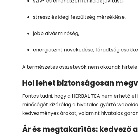
szív- és érrendszeri funkciók javítása,
stressz és idegi feszültség mérséklése,
jobb alvásminőség,
energiaszint növekedése, fáradtság csökke
A természetes összetevők nem okoznak hirtelen
Hol lehet biztonságosan megv
Fontos tudni, hogy a HERBAL TEA nem érhető el
minőségét kizárólag a hivatalos gyártó weboldal
kedvezményes árakat, valamint hivatalos garanc
Ár és megtakarítás: kedvező a