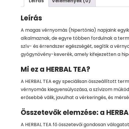
Leírás
Vélemények (0)
Leírás
A magas vérnyomás (hipertónia) napjaink egyik l
alkalmaznak, de egyre többen fordulnak a ter
szív- és érrendszer egészségét, segítik a vérny
gyógynövény-keverék, amely kifejezetten a hiper
Mi ez a HERBAL TEA?
A HERBAL TEA egy speciálisan összeállított te
vérnyomás kiegyensúlyozása, a szívizom működ
erősebbé válik, javulhat a vérkeringés, és mérsé
Összetevők elemzése: a HERBA
A HERBAL TEA fő összetevői gondosan válogatott