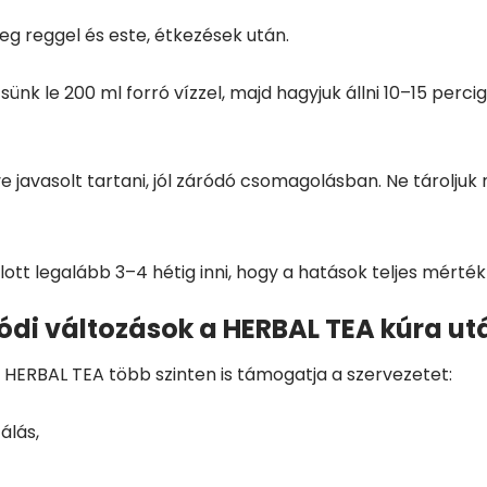
leg reggel és este, étkezések után.
nk le 200 ml forró vízzel, majd hagyjuk állni 10–15 percig 
ve javasolt tartani, jól záródó csomagolásban. Ne tárol
lott legalább 3–4 hétig inni, hogy a hatások teljes mérté
di változások a HERBAL TEA kúra ut
a HERBAL TEA több szinten is támogatja a szervezetet:
álás,