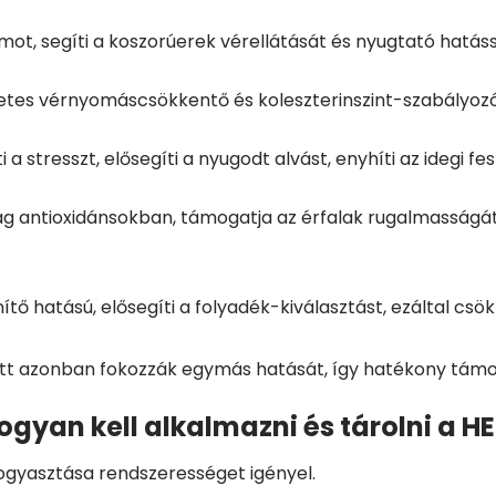
izmot, segíti a koszorúerek vérellátását és nyugtató hatás
tes vérnyomáscsökkentő és koleszterinszint-szabályozó 
 a stresszt, elősegíti a nyugodt alvást, enyhíti az idegi fe
g antioxidánsokban, támogatja az érfalak rugalmasságát
tő hatású, elősegíti a folyadék-kiválasztást, ezáltal csök
tt azonban fokozzák egymás hatását, így hatékony támog
ogyan kell alkalmazni és tárolni a H
gyasztása rendszerességet igényel.