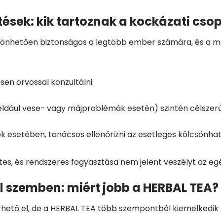
tések: kik tartoznak a kockázati cso
önhetően biztonságos a legtöbb ember számára, és a m
en orvossal konzultálni.
dául vese- vagy májproblémák esetén) szintén célszerű
k esetében, tanácsos ellenőrizni az esetleges kölcsönha
s, és rendszeres fogyasztása nem jelent veszélyt az eg
l szemben: miért jobb a HERBAL TEA?
ető el, de a HERBAL TEA több szempontból kiemelkedik 