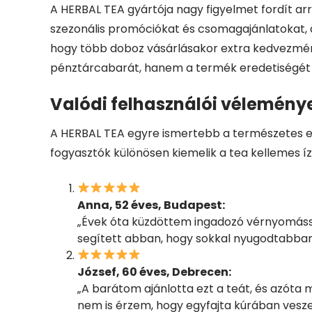
A HERBAL TEA gyártója nagy figyelmet fordít ar
szezonális promóciókat és csomagajánlatokat, a
hogy több doboz vásárlásakor extra kedvezmény 
pénztárcabarát, hanem a termék eredetiségét i
Valódi felhasználói vélemény
A HERBAL TEA egyre ismertebb a természetes eg
fogyasztók különösen kiemelik a tea kellemes í
Anna, 52 éves, Budapest:
„Évek óta küzdöttem ingadozó vérnyomássa
segített abban, hogy sokkal nyugodtabban 
József, 60 éves, Debrecen:
„A barátom ajánlotta ezt a teát, és azóta
nem is érzem, hogy egyfajta kúrában vesze