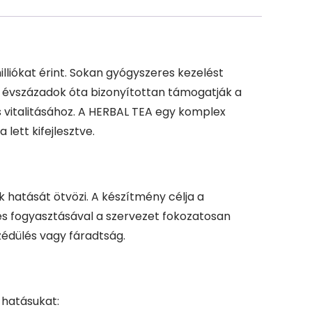
lliókat érint. Sokan gyógyszeres kezelést
 évszázadok óta bizonyítottan támogatják a
s vitalitásához. A HERBAL TEA egy komplex
ett kifejlesztve.
hatását ötvözi. A készítmény célja a
s fogyasztásával a szervezet fokozatosan
szédülés vagy fáradtság.
 hatásukat: