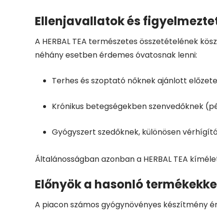
Ellenjavallatok és figyelmezte
A HERBAL TEA természetes összetételének kösz
néhány esetben érdemes óvatosnak lenni:
Terhes és szoptató nőknek ajánlott előzetes
Krónikus betegségekben szenvedőknek (pél
Gyógyszert szedőknek, különösen vérhígító
Általánosságban azonban a HERBAL TEA kímélete
Előnyök a hasonló termékekke
A piacon számos gyógynövényes készítmény érh