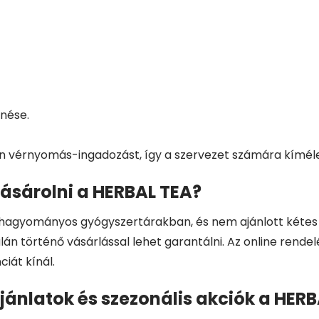
nése.
 vérnyomás-ingadozást, így a szervezet számára kímélet
ásárolni a HERBAL TEA?
 hagyományos gyógyszertárakban, és nem ajánlott kétes f
án történő vásárlással lehet garantálni. Az online rende
iát kínál.
jánlatok és szezonális akciók a HER