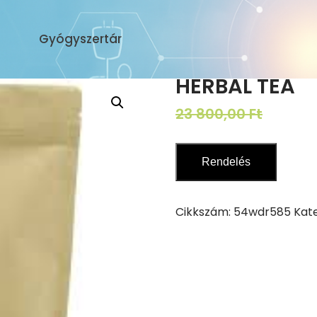
Gyógyszertár
HERBAL TEA
Origina
23 800,00
Ft
11 900
price
was:
Rendelés
23
800,00 
Cikkszám:
54wdr585
Kat