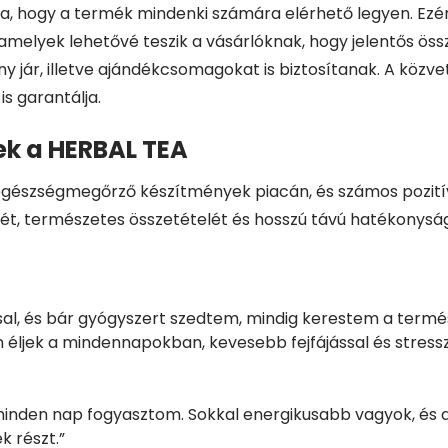
ra, hogy a termék mindenki számára elérhető legyen. Ez
melyek lehetővé teszik a vásárlóknak, hogy jelentős öss
jár, illetve ajándékcsomagokat is biztosítanak. A közve
s garantálja.
ek a HERBAL TEA
észségmegőrző készítmények piacán, és számos pozitív vá
zét, természetes összetételét és hosszú távú hatékonysá
l, és bár gyógyszert szedtem, mindig kerestem a termé
éljek a mindennapokban, kevesebb fejfájással és stressz
 minden nap fogyasztom. Sokkal energikusabb vagyok, és 
k részt.”