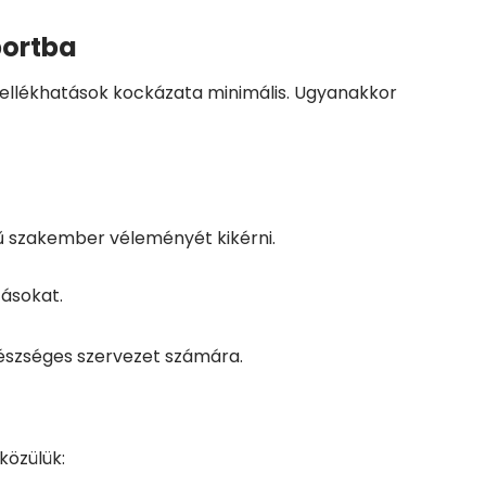
portba
ellékhatások kockázata minimális. Ugyanakkor
 szakember véleményét kikérni.
tásokat.
észséges szervezet számára.
közülük: