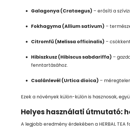
Galagonya (Crataegus)
– erősíti a szív
Fokhagyma (Allium sativum)
– természe
Citromfű (Melissa officinalis)
– csökkenti
Hibiszkusz (Hibiscus sabdariffa)
– gazda
fenntartásához.
Csalánlevél (Urtica dioica)
– méregtelení
Ezek a növények külön-külön is hasznosak, együ
Helyes használati útmutató: h
A legjobb eredmény érdekében a HERBAL TEA fo