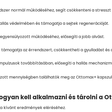
dszer normál működéséhez, segít csökkenteni a stresszt 
hallás védelmében és támogatja a sejtek regenerációját.
iegyensúlyozott működéséhez, elősegíti a jobb alvást.
, támogatja az érrendszert, csökkentheti a gyulladást és
i impulzusok továbbításában, elősegíti a hallás mechani
zott mennyiségben találhatók meg az Ottomax+ kapszulá
ogyan kell alkalmazni és tárolni a 
 a kívánt eredmények eléréséhez.