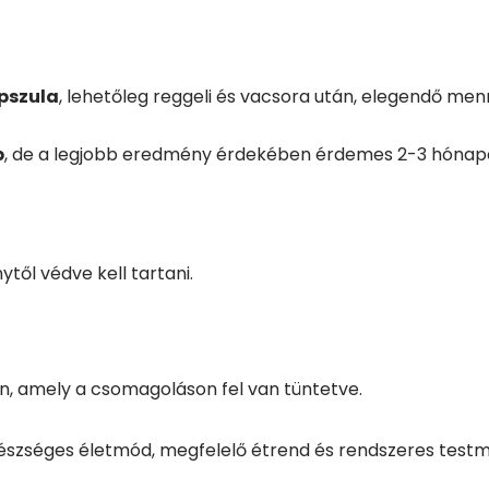
pszula
, lehetőleg reggeli és vacsora után, elegendő menn
p
, de a legjobb eredmény érdekében érdemes 2-3 hónapo
től védve kell tartani.
tán, amely a csomagoláson fel van tüntetve.
észséges életmód, megfelelő étrend és rendszeres testmoz