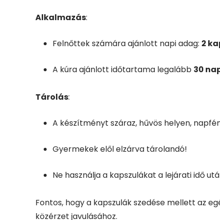
Alkalmazás
:
Felnőttek számára ajánlott napi adag:
2 ka
A kúra ajánlott időtartama legalább
30 na
Tárolás
:
A készítményt száraz, hűvös helyen, napfény
Gyermekek elől elzárva tárolandó!
Ne használja a kapszulákat a lejárati idő u
Fontos, hogy a kapszulák szedése mellett az eg
közérzet javulásához.