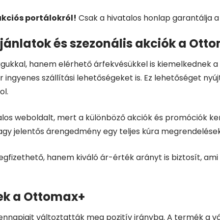
kciós portálokról!
Csak a hivatalos honlap garantálja a
jánlatok és szezonális akciók a Ott
kkal, hanem elérhető árfekvésükkel is kiemelkednek a p
gyenes szállítási lehetőségeket is. Ez lehetőséget nyújt
ol.
alos weboldalt, mert a különböző akciók és promóciók k
 vagy jelentős árengedmény egy teljes kúra megrendelések
izethető, hanem kiváló ár-érték arányt is biztosít, ami
ek a Ottomax+
napjait változtatták meg pozitív irányba. A termék a v