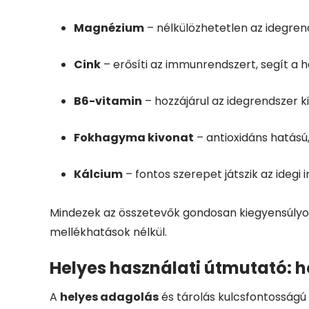
Magnézium
– nélkülözhetetlen az idegren
Cink
– erősíti az immunrendszert, segít a 
B6-vitamin
– hozzájárul az idegrendszer k
Fokhagyma kivonat
– antioxidáns hatású
Kálcium
– fontos szerepet játszik az ideg
Mindezek az összetevők gondosan kiegyensúlyo
mellékhatások nélkül.
Helyes használati útmutató: h
A
helyes adagolás
és tárolás kulcsfontosságú