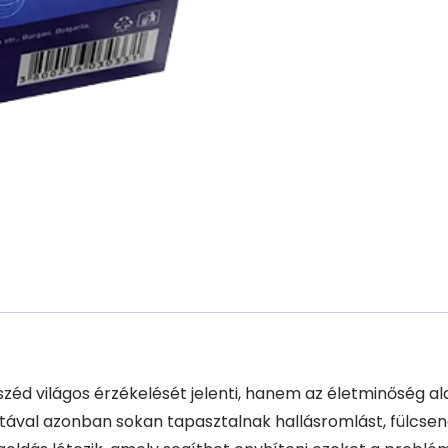
éd világos érzékelését jelenti, hanem az életminőség ala
tával azonban sokan tapasztalnak hallásromlást, fülcseng