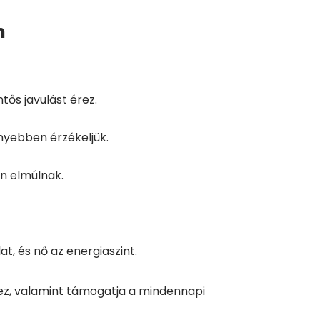
n
ős javulást érez.
nyebben érzékeljük.
en elmúlnak.
t, és nő az energiaszint.
hez, valamint támogatja a mindennapi