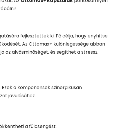
mákat. Az
Ottomax+ kapszulák
pontosan ilyen
óbálni!
sára fejlesztettek ki. Fő célja, hogy enyhítse
t működését. Az Ottomax+ különlegessége abban
ja az alvásminőséget, és segíthet a stressz,
. Ezek a komponensek szinergikusan
zet javulásához.
ökkentheti a fülcsengést.