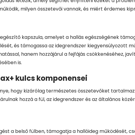
ldás létezik, amely segíthet enyhíteni ezeket a problé
űködik, milyen összetevői vannak, és miért érdemes kipr
gészítő kapszula, amelyet a hallás egészségének támogatá
zékelését, és támogassa az idegrendszer kiegyensúlyozot
atással, hanem hozzájárul a fejfájás csökkenéséhez, javít
sében is.
max+ kulcs komponensei
nye, hogy kizárólag természetes összetevőket tartalmaz
rulnak hozzá a fül, az idegrendszer és az általános közér
ngést a belső fülben, támogatja a hallóideg működését, cs