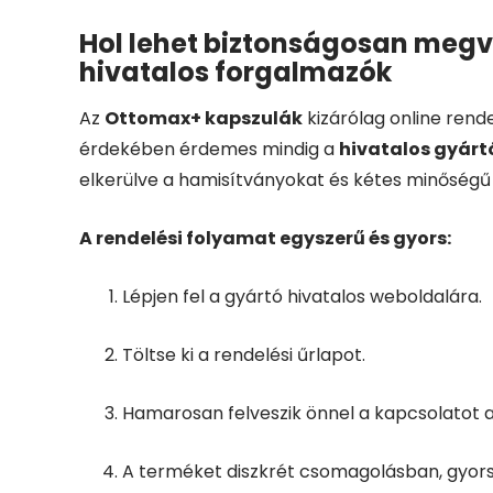
Hol lehet biztonságosan megv
hivatalos forgalmazók
Az
Ottomax+ kapszulák
kizárólag online ren
érdekében érdemes mindig a
hivatalos gyárt
elkerülve a hamisítványokat és kétes minőségű
A rendelési folyamat egyszerű és gyors:
Lépjen fel a gyártó hivatalos weboldalára.
Töltse ki a rendelési űrlapot.
Hamarosan felveszik önnel a kapcsolatot a
A terméket diszkrét csomagolásban, gyors s