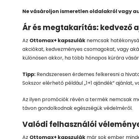
Ne vásároljon ismeretlen oldalakról vagy au
Ár és megtakarítás: kedvező a
Az
Ottomax+ kapszulák
nemcsak hatékonyságu
akciókat, kedvezményes csomagokat, vagy akár in
különösen akkor, ha több hónapos kúrára vásár
Tipp:
Rendszeresen érdemes felkeresni a hivat
Sokszor elérhető például „1+1 ajándék” ajánlat,
Az ilyen promóciók révén a termék nemcsak megf
távon gondolkodnak egészségük védelméről.
Valódi felhasználói vélemény
Az
Ottomax+ kapszulák
már sok ember minden