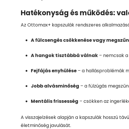
Hatékonyság és működés: való
Az Ottomax+ kapszulák rendszeres alkalmazásáv
A fülcsengés csökkenése vagy megszű
A hangok tisztábbá válnak
– nemcsak a h
Fejfájás enyhülése
– a hallásproblémák mi
Jobb alvásminőség
– a fülzúgás megszűné
Mentális frissesség
– csökken az ingerléke
A visszajelzések alapján a kapszulák hosszú tá
életminőség javulását.