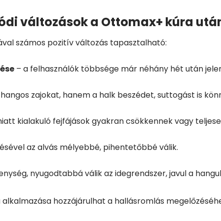
di változások a Ottomax+ kúra utá
al számos pozitív változás tapasztalható:
nése
– a felhasználók többsége már néhány hét után jelent
angos zajokat, hanem a halk beszédet, suttogást is kön
att kialakuló fejfájások gyakran csökkennek vagy teljes
sével az alvás mélyebbé, pihentetőbbé válik.
nység, nyugodtabbá válik az idegrendszer, javul a hangula
vú alkalmazása hozzájárulhat a hallásromlás megelőzésé