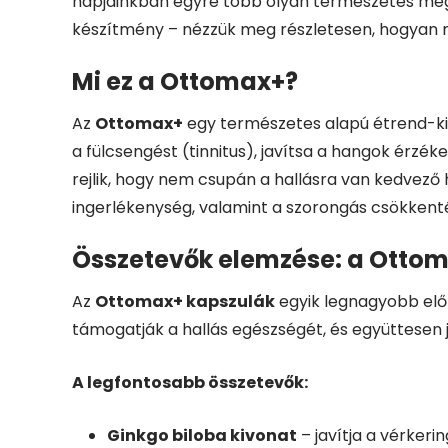
napjainkban egyre több olyan természetes mego
készítmény – nézzük meg részletesen, hogyan m
Mi ez a Ottomax+?
Az
Ottomax+
egy természetes alapú étrend-kie
a fülcsengést (tinnitus), javítsa a hangok ér
rejlik, hogy nem csupán a hallásra van kedvező h
ingerlékenység, valamint a szorongás csökkenté
Összetevők elemzése: a Otto
Az
Ottomax+ kapszulák
egyik legnagyobb elő
támogatják a hallás egészségét, és együttesen já
A legfontosabb összetevők:
Ginkgo biloba kivonat
– javítja a vérkeri