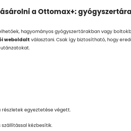
ásárolni a Ottomax+: gyógyszertára
delhetőek, hagyományos gyógyszertárakban vagy boltokb
ói weboldalt
választani. Csak így biztosítható, hogy ered
 utánzatokat.
 részletek egyeztetése végett.
zállítással kézbesítik.