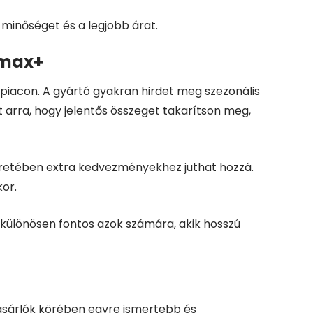
 minőséget és a legjobb árat.
omax+
iacon. A gyártó gyakran hirdet meg szezonális
 arra, hogy jelentős összeget takarítson meg,
eretében extra kedvezményekhez juthat hozzá.
or.
 különösen fontos azok számára, akik hosszú
ásárlók körében egyre ismertebb és