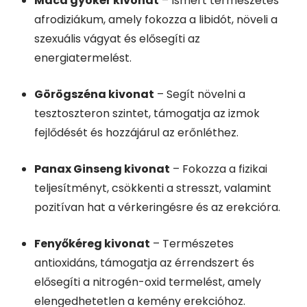
Maca gyökér kivonat
– Ismert természetes
afrodiziákum, amely fokozza a libidót, növeli a
szexuális vágyat és elősegíti az
energiatermelést.
Görögszéna kivonat
– Segít növelni a
tesztoszteron szintet, támogatja az izmok
fejlődését és hozzájárul az erőnléthez.
Panax Ginseng kivonat
– Fokozza a fizikai
teljesítményt, csökkenti a stresszt, valamint
pozitívan hat a vérkeringésre és az erekcióra.
Fenyőkéreg kivonat
– Természetes
antioxidáns, támogatja az érrendszert és
elősegíti a nitrogén-oxid termelést, amely
elengedhetetlen a kemény erekcióhoz.