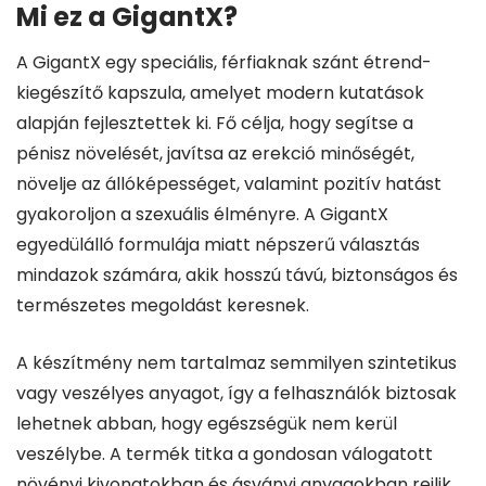
Mi ez a GigantX?
A GigantX egy speciális, férfiaknak szánt étrend-
kiegészítő kapszula, amelyet modern kutatások
alapján fejlesztettek ki. Fő célja, hogy segítse a
pénisz növelését, javítsa az erekció minőségét,
növelje az állóképességet, valamint pozitív hatást
gyakoroljon a szexuális élményre. A GigantX
egyedülálló formulája miatt népszerű választás
mindazok számára, akik hosszú távú, biztonságos és
természetes megoldást keresnek.
A készítmény nem tartalmaz semmilyen szintetikus
vagy veszélyes anyagot, így a felhasználók biztosak
lehetnek abban, hogy egészségük nem kerül
veszélybe. A termék titka a gondosan válogatott
növényi kivonatokban és ásványi anyagokban rejlik,