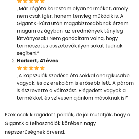
„Már régóta kerestem olyan terméket, amely
nem csak ígér, hanem tényleg működik is. A
GigantX-kúra után magabiztosabbnak érzem
magam az ágyban, az eredmények tényleg
látványosak! Nem gondoltam volna, hogy
természetes összetevők ilyen sokat tudnak
segíteni.”
Norbert, 41 éves
„A kapszulák szedése óta sokkal energikusabb
vagyok, és az erekcióm is erősebb lett. A párom
is észrevette a változást. Elégedett vagyok a
termékkel, és szívesen ajánlom másoknak is!”
Ezek csak kiragadott példák, de jól mutatják, hogy a
GigantX a felhasználók körében nagy
népszerűségnek örvend.