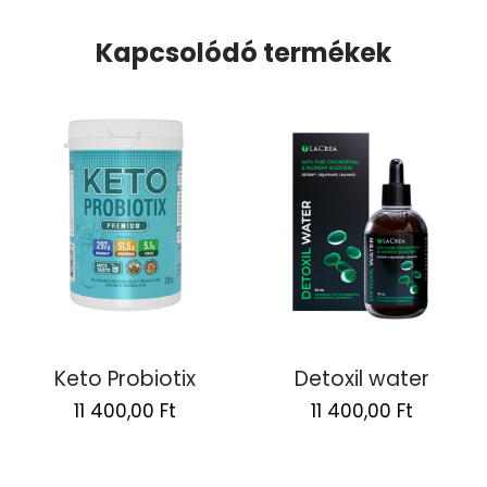
Kapcsolódó termékek
Keto Probiotix
Detoxil water
Original
Current
Original
Current
11 400,00
Ft
11 400,00
Ft
price
price
price
price
was:
is:
was:
is:
22
11
22
11