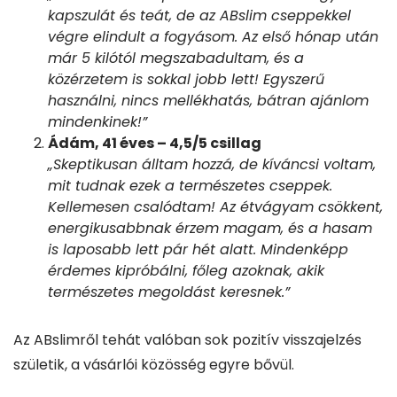
kapszulát és teát, de az ABslim cseppekkel
végre elindult a fogyásom. Az első hónap után
már 5 kilótól megszabadultam, és a
közérzetem is sokkal jobb lett! Egyszerű
használni, nincs mellékhatás, bátran ajánlom
mindenkinek!”
Ádám, 41 éves – 4,5/5 csillag
„Skeptikusan álltam hozzá, de kíváncsi voltam,
mit tudnak ezek a természetes cseppek.
Kellemesen csalódtam! Az étvágyam csökkent,
energikusabbnak érzem magam, és a hasam
is laposabb lett pár hét alatt. Mindenképp
érdemes kipróbálni, főleg azoknak, akik
természetes megoldást keresnek.”
Az ABslimről tehát valóban sok pozitív visszajelzés
születik, a vásárlói közösség egyre bővül.