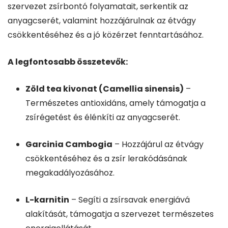
szervezet zsírbontó folyamatait, serkentik az
anyagcserét, valamint hozzájárulnak az étvágy
csökkentéséhez és a jó közérzet fenntartásához.
A legfontosabb összetevők:
Zöld tea kivonat (Camellia sinensis)
–
Természetes antioxidáns, amely támogatja a
zsírégetést és élénkíti az anyagcserét.
Garcinia Cambogia
– Hozzájárul az étvágy
csökkentéséhez és a zsír lerakódásának
megakadályozásához.
L-karnitin
– Segíti a zsírsavak energiává
alakítását, támogatja a szervezet természetes