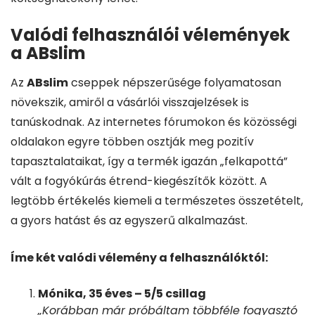
Valódi felhasználói vélemények
a ABslim
Az
ABslim
cseppek népszerűsége folyamatosan
növekszik, amiről a vásárlói visszajelzések is
tanúskodnak. Az internetes fórumokon és közösségi
oldalakon egyre többen osztják meg pozitív
tapasztalataikat, így a termék igazán „felkapottá”
vált a fogyókúrás étrend-kiegészítők között. A
legtöbb értékelés kiemeli a természetes összetételt,
a gyors hatást és az egyszerű alkalmazást.
Íme két valódi vélemény a felhasználóktól:
Mónika, 35 éves – 5/5 csillag
„Korábban már próbáltam többféle fogyasztó