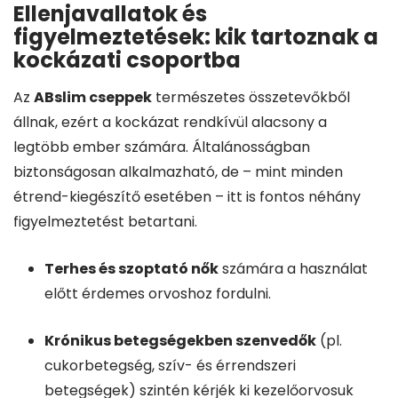
Ellenjavallatok és
figyelmeztetések: kik tartoznak a
kockázati csoportba
Az
ABslim cseppek
természetes összetevőkből
állnak, ezért a kockázat rendkívül alacsony a
legtöbb ember számára. Általánosságban
biztonságosan alkalmazható, de – mint minden
étrend-kiegészítő esetében – itt is fontos néhány
figyelmeztetést betartani.
Terhes és szoptató nők
számára a használat
előtt érdemes orvoshoz fordulni.
Krónikus betegségekben szenvedők
(pl.
cukorbetegség, szív- és érrendszeri
betegségek) szintén kérjék ki kezelőorvosuk