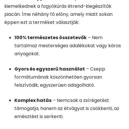
kiemelkednek a fogyókúrás étrend-kiegészítők
piacán. Íme néhány fő előny, amely miatt sokan
éppen ezt a terméket választják:
100% természetes összetevők
– Nem
tartalmaz mesterséges adalékokat vagy káros
anyagokat.
Gyors és egyszerű használat
– Csepp
formátumának köszönhetően gyorsan
felszívódik, egyszerűen adagolható.
Komplex hatás
– Nemcsak a zsírégetést
támogatja, hanem az étvágyat is csökkenti, az
emésztést is serkenti.