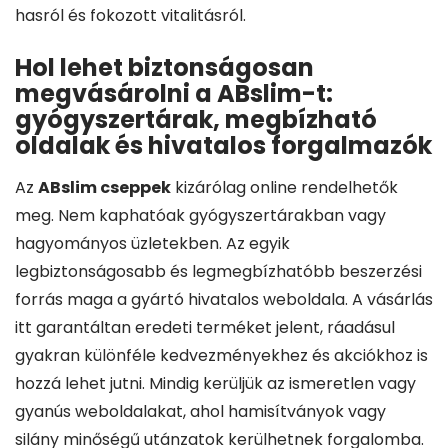
hasról és fokozott vitalitásról.
Hol lehet biztonságosan
megvásárolni a ABslim-t:
gyógyszertárak, megbízható
oldalak és hivatalos forgalmazók
Az
ABslim cseppek
kizárólag online rendelhetők
meg. Nem kaphatóak gyógyszertárakban vagy
hagyományos üzletekben. Az egyik
legbiztonságosabb és legmegbízhatóbb beszerzési
forrás maga a gyártó hivatalos weboldala. A vásárlás
itt garantáltan eredeti terméket jelent, ráadásul
gyakran különféle kedvezményekhez és akciókhoz is
hozzá lehet jutni. Mindig kerüljük az ismeretlen vagy
gyanús weboldalakat, ahol hamisítványok vagy
silány minőségű utánzatok kerülhetnek forgalomba.