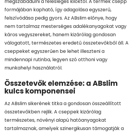
megszabadulni a felesleges kilóktól. A termék csepp
formájában kapható, így adagolása egyszerű,
felszívódása pedig gyors. Az ABslim előnye, hogy
nem tartalmaz mesterséges adalékanyagokat vagy
káros vegyszereket, hanem kizárólag gondosan
válogatott, természetes eredetű összetevőkből áll. A
cseppeket egyszerűen be lehet illeszteni a
mindennapi rutinba, legyen szó otthoni vagy
munkahelyi használatról.
Összetevők elemzése: a ABslim
kulcs komponensei
Az ABslim sikerének titka a gondosan összeállított
összetevőkben rejlik. A cseppek kizárólag
természetes, növényi alapú hatóanyagokat
tartalmaznak, amelyek szinergikusan támogatják a