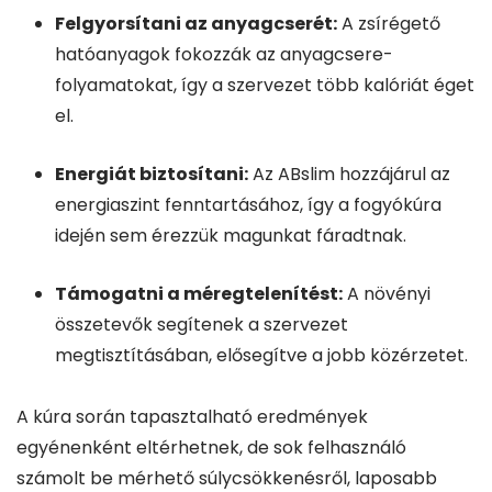
Felgyorsítani az anyagcserét:
A zsírégető
hatóanyagok fokozzák az anyagcsere-
folyamatokat, így a szervezet több kalóriát éget
el.
Energiát biztosítani:
Az ABslim hozzájárul az
energiaszint fenntartásához, így a fogyókúra
idején sem érezzük magunkat fáradtnak.
Támogatni a méregtelenítést:
A növényi
összetevők segítenek a szervezet
megtisztításában, elősegítve a jobb közérzetet.
A kúra során tapasztalható eredmények
egyénenként eltérhetnek, de sok felhasználó
számolt be mérhető súlycsökkenésről, laposabb