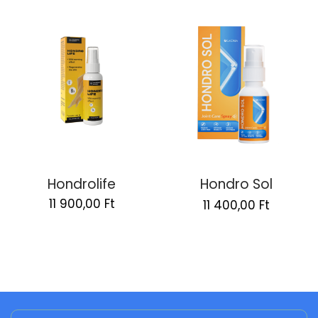
Hondrolife
Hondro Sol
Original
Current
11 900,00
Ft
11 400,00
Ft
price
price
was:
is:
22
11
800,00 Ft.
400,00 