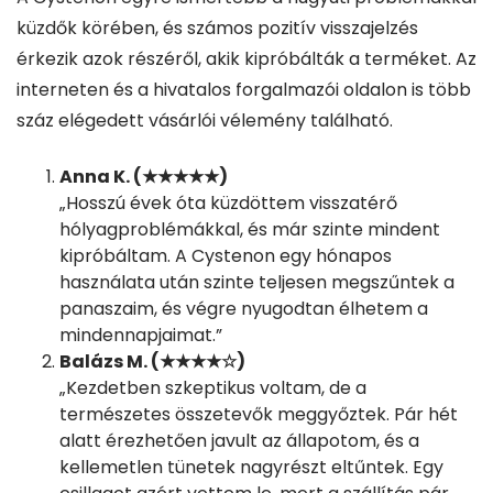
küzdők körében, és számos pozitív visszajelzés
érkezik azok részéről, akik kipróbálták a terméket. Az
interneten és a hivatalos forgalmazói oldalon is több
száz elégedett vásárlói vélemény található.
Anna K. (★★★★★)
„Hosszú évek óta küzdöttem visszatérő
hólyagproblémákkal, és már szinte mindent
kipróbáltam. A Cystenon egy hónapos
használata után szinte teljesen megszűntek a
panaszaim, és végre nyugodtan élhetem a
mindennapjaimat.”
Balázs M. (★★★★☆)
„Kezdetben szkeptikus voltam, de a
természetes összetevők meggyőztek. Pár hét
alatt érezhetően javult az állapotom, és a
kellemetlen tünetek nagyrészt eltűntek. Egy