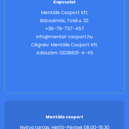
Kapcsolat
Mentális Csoport Kft.
Bácsalmás, Toldi u. 32.
+36-79-737-457
info@mental-csoport.hu
Cégnév: Mentális Csoport Kft.
Adószám: 12038631-4-45
Mentális csoport
Nyitva tartás: Hétfő-Péntek 08.00-18.30