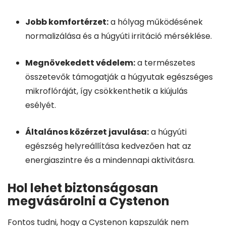
Jobb komfortérzet:
a hólyag működésének
normalizálása és a húgyúti irritáció mérséklése.
Megnövekedett védelem:
a természetes
összetevők támogatják a húgyutak egészséges
mikroflóráját, így csökkenthetik a kiújulás
esélyét.
Általános közérzet javulása:
a húgyúti
egészség helyreállítása kedvezően hat az
energiaszintre és a mindennapi aktivitásra.
Hol lehet biztonságosan
megvásárolni a Cystenon
Fontos tudni, hogy a Cystenon kapszulák nem