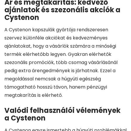
Ár és megtakarítás: kedvező
ajánlatok és szezonális akciók a
Cystenon
A Cystenon kapszulák gyártója rendszeresen
szervez különféle akciókat és kedvezményes
ajánlatokat, hogy a vásárlók számára a minőségi
termék elérhetőbb legyen. Gyakran elérhetők
szezonális promóciók, több csomag vásárlásánál
pedig extra árengedmények is járhatnak. Ezzel a
megoldással nemcsak a húgyúti egészség
támogatható hosszú távon, hanem pénzügyi
megtakarítás is elérhető.
Valódi felhasználói vélemények
a Cystenon
A Cystenon egyre ismertebb a húgyúti problémákkal