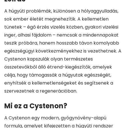
A húgyúti problémák, különösen a hólyaggyulladás,
sok ember életét megnehezítik. A kellemetlen
tünetek – égő érzés vizelés közben, gyakori vizelési
inger, alhasi fájdalom – nemcsak a mindennapokat
teszik próbára, hanem hosszabb távon komolyabb
egészségügyi következményekhez is vezethetnek. A
Cystenon kapszulák olyan természetes
összetevőkből álló étrend-kiegészítők, amelyek
célja, hogy támogassák a húgyutak egészségét,
enyhítsék a kellemetlenségeket és segítsenek a
szervezetnek a regenerációban.
Mi ez a Cystenon?
A Cystenon egy modern, gyógynövény-alapú
formula, amelyet kifejezetten a húgyúti rendszer