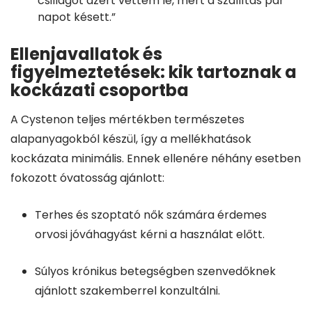
csillagot azért vettem le, mert a szállítás pár
napot késett.”
Ellenjavallatok és
figyelmeztetések: kik tartoznak a
kockázati csoportba
A Cystenon teljes mértékben természetes
alapanyagokból készül, így a mellékhatások
kockázata minimális. Ennek ellenére néhány esetben
fokozott óvatosság ajánlott:
Terhes és szoptató nők számára érdemes
orvosi jóváhagyást kérni a használat előtt.
Súlyos krónikus betegségben szenvedőknek
ajánlott szakemberrel konzultálni.