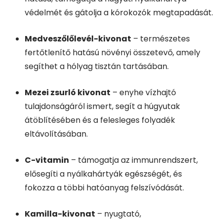
védelmét és gátolja a kórokozók megtapadását.
Medveszőlőlevél-kivonat
– természetes
fertőtlenítő hatású növényi összetevő, amely
segíthet a hólyag tisztán tartásában.
Mezei zsurló kivonat
– enyhe vízhajtó
tulajdonságáról ismert, segít a húgyutak
átöblítésében és a felesleges folyadék
eltávolításában.
C-vitamin
– támogatja az immunrendszert,
elősegíti a nyálkahártyák egészségét, és
fokozza a többi hatóanyag felszívódását.
Kamilla-kivonat
– nyugtató,