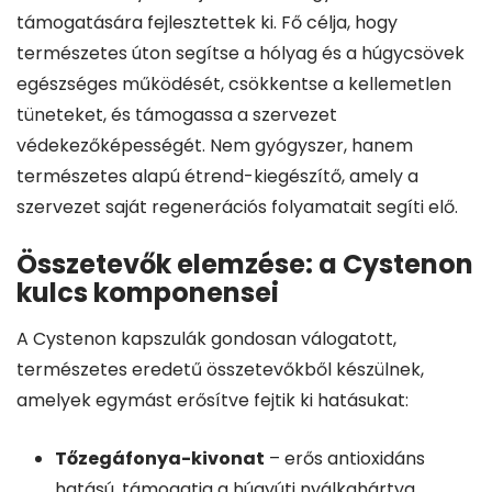
támogatására fejlesztettek ki. Fő célja, hogy
természetes úton segítse a hólyag és a húgycsövek
egészséges működését, csökkentse a kellemetlen
tüneteket, és támogassa a szervezet
védekezőképességét. Nem gyógyszer, hanem
természetes alapú étrend-kiegészítő, amely a
szervezet saját regenerációs folyamatait segíti elő.
Összetevők elemzése: a Cystenon
kulcs komponensei
A Cystenon kapszulák gondosan válogatott,
természetes eredetű összetevőkből készülnek,
amelyek egymást erősítve fejtik ki hatásukat:
Tőzegáfonya-kivonat
– erős antioxidáns
hatású, támogatja a húgyúti nyálkahártya