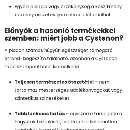
Egyéni allergia vagy érzékenység a készítmény
bármely összetevőjére ritkán előfordulhat.
Előnyök a hasonló termékekkel
szemben: miért jobb a Cystenon?
A piacon számos húgyúti egészséget támogató
étrend-kiegészítő található, azonban a Cystenon
több szempontból is kiemelkedik:
Teljesen természetes összetétel
– nem
tartalmaz mesterséges adalékanyagokat vagy
szintetikus színezékeket.
Többfunkciós hatás
– egyszerre támogatja a
húgyutak tisztulását, csökkenti a kellemetlen
tüneteket és erősíti az immunrendszert.