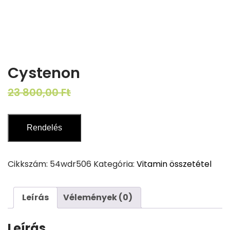
Cystenon
Original
Current
23 800,00
Ft
11 900,00
Ft
price
price
was:
is:
Rendelés
23
11
800,00 Ft.
900,00 Ft.
Cikkszám:
54wdr506
Kategória:
Vitamin összetétel
Leírás
Vélemények (0)
Leírás