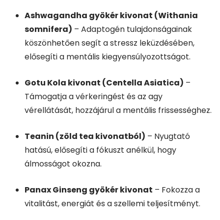
Ashwagandha gyökér kivonat (Withania
somnifera)
– Adaptogén tulajdonságainak
köszönhetően segít a stressz leküzdésében,
elősegíti a mentális kiegyensúlyozottságot.
Gotu Kola kivonat (Centella Asiatica)
–
Támogatja a vérkeringést és az agy
vérellátását, hozzájárul a mentális frissességhez.
Teanin (zöld tea kivonatból)
– Nyugtató
hatású, elősegíti a fókuszt anélkül, hogy
álmosságot okozna.
Panax Ginseng gyökér kivonat
– Fokozza a
vitalitást, energiát és a szellemi teljesítményt.