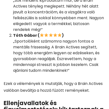
„Sok mindent kipróbáltam már, de a Brain
Actives tényleg meglepett. Néhány hét alatt
javult a koncentrációm, és a vizsgákra való
felkészülés is sokkal könnyebben ment. Nagyon
elégedett vagyok a termékkel, biztosan
rendelek még!”
Tóth Gábor (
)
„Sportolóként számomra nagyon fontos a
mentális frissesség. A Brain Actives segített,
hogy több energiám legyen az edzéseken, és
gyorsabban reagáljak. Észrevettem, hogy a
mindennapi stresszt is jobban kezelem. Csak
ajánlani tudom mindenkinek!”
Ezek a vélemények is mutatják, hogy a Brain Actives
valóban beváltja a hozzá fűzött reményeket.
Ellenjavallatok és