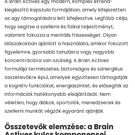
A Brain Actives egy modern, komplex étrend-
kiegészítő kapszula formájában, amely kifejezetten
az agy támogatására lett kifejlesztve. Legfőbb célja,
hogy segítse a szellemi és fizikai teljesítményt,
valamint fokozza a mentális frissességet. Olyan
időszakokban ajánlott a használata, amikor fokozott
figyelemre, gyorsabb tanulásra vagy nagyobb
koncentrációra van szükség. A Brain Actives
formulája természetes, biztonságos és szinergikus
összetevőkre épül, amelyek együttesen támogatják
a kognitív funkciókat, energiaszintet, és elősegítik az
információk hatékonyabb elsajátítását. Nem
véletlen, hogy diákok, sportolók, menedzserek és
szellemi munkát végzők egyaránt ajánlják.
Összetevők elemzése: a Brain
Actives kulcs komponensei