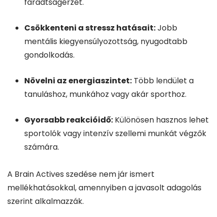
fáradtságérzet.
Csökkenteni a stressz hatásait:
Jobb
mentális kiegyensúlyozottság, nyugodtabb
gondolkodás.
Növelni az energiaszintet:
Több lendület a
tanuláshoz, munkához vagy akár sporthoz.
Gyorsabb reakcióidő:
Különösen hasznos lehet
sportolók vagy intenzív szellemi munkát végzők
számára.
A Brain Actives szedése nem jár ismert
mellékhatásokkal, amennyiben a javasolt adagolás
szerint alkalmazzák.