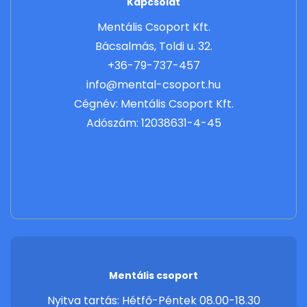
Kapcsolat
Mentális Csoport Kft.
Bácsalmás, Toldi u. 32.
+36-79-737-457
info@mental-csoport.hu
Cégnév: Mentális Csoport Kft.
Adószám: 12038631-4-45
Mentális csoport
Nyitva tartás: Hétfő-Péntek 08.00-18.30