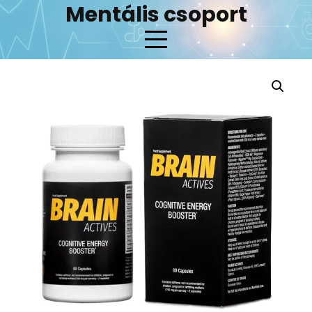
Skip
Mentális csoport
to
content