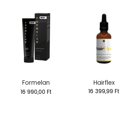
Formelan
Hairflex
Original
Current
16 399,99
Ft
16 990,00
Ft
price
price
was:
is:
33
16
980,00 Ft.
990,00 Ft.