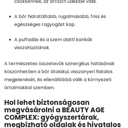
csökkennek, az arcszín üdébbé válik.
A bőr hidratáltabb, rugalmasabb, friss és
egészséges ragyogást kap.
A puffadás és a szem alatti karikák
visszahúzódnak.
A természetes összetevők szinergikus hatásának
köszönhetően a bőr átalakul, visszanyeri fiatalos
megjelenését, és ellenállóbbá válik a környezeti
ártalmakkal szemben.
Hol lehet biztonságosan
megvásárolni a BEAUTY AGE
COMPLEX: gyógyszertárak,
megbízható oldalak és hivatalos