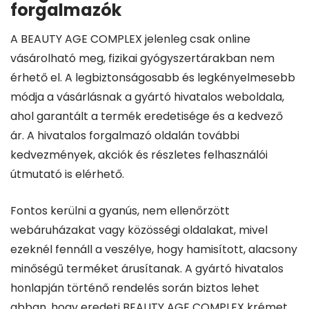
forgalmazók
A BEAUTY AGE COMPLEX jelenleg csak online
vásárolható meg, fizikai gyógyszertárakban nem
érhető el. A legbiztonságosabb és legkényelmesebb
módja a vásárlásnak a gyártó hivatalos weboldala,
ahol garantált a termék eredetisége és a kedvező
ár. A hivatalos forgalmazó oldalán további
kedvezmények, akciók és részletes felhasználói
útmutató is elérhető.
Fontos kerülni a gyanús, nem ellenőrzött
webáruházakat vagy közösségi oldalakat, mivel
ezeknél fennáll a veszélye, hogy hamisított, alacsony
minőségű terméket árusítanak. A gyártó hivatalos
honlapján történő rendelés során biztos lehet
abban, hogy eredeti BEAUTY AGE COMPLEX krémet