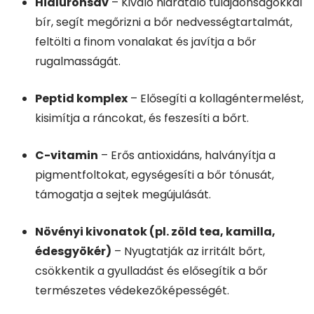
Hialuronsav
– Kiváló hidratáló tulajdonságokkal
bír, segít megőrizni a bőr nedvességtartalmát,
feltölti a finom vonalakat és javítja a bőr
rugalmasságát.
Peptid komplex
– Elősegíti a kollagéntermelést,
kisimítja a ráncokat, és feszesíti a bőrt.
C-vitamin
– Erős antioxidáns, halványítja a
pigmentfoltokat, egységesíti a bőr tónusát,
támogatja a sejtek megújulását.
Növényi kivonatok (pl. zöld tea, kamilla,
édesgyökér)
– Nyugtatják az irritált bőrt,
csökkentik a gyulladást és elősegítik a bőr
természetes védekezőképességét.