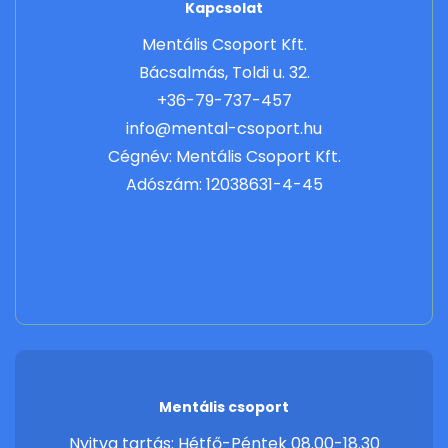
Kapcsolat
Mentális Csoport Kft.
Bácsalmás, Toldi u. 32.
+36-79-737-457
info@mental-csoport.hu
Cégnév: Mentális Csoport Kft.
Adószám: 12038631-4-45
Mentális csoport
Nyitva tartás: Hétfő-Péntek 08.00-18.30