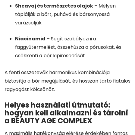
Sheavaj és természetes olajok
– Mélyen
táplálják a bőrt, puhává és bársonyossá
varázsolják.
Niacinamid
– Segít szabályozni a
faggyútermelést, összehúzza a pórusokat, és
csökkenti a bőr kipirosodását.
A fenti összetevők harmonikus kombinációja
biztosítja a bőr megújulását, és hosszan tartó fiatalos
ragyogást kölcsönöz.
Helyes használati útmutató:
hogyan kell alkalmazni és tárolni
a BEAUTY AGE COMPLEX
A maximális hatékonyság elérése érdekében fontos