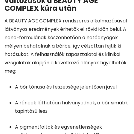
változások a BEAUTY AGE
COMPLEX kúra után
A BEAUTY AGE COMPLEX rendszeres alkalmazásával
látványos eredmények érhetők el rövid időn belül. A
nano-formulának köszönhetően a hatóanyagok
mélyen behatolnak a bőrbe, így célzottan fejtik ki
hatásukat. A felhasználók tapasztalatai és klinikai
vizsgálatok alapján a következő előnyök figyelhetők
meg:
A bőr tónusa és feszessége jelentősen javul.
A ráncok láthatóan halványodnak, a bőr simább
tapintású lesz.
A pigmentfoltok és egyenetlenségek