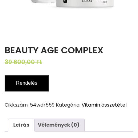
BEAUTY AGE COMPLEX
Original
Current
39 600,00
Ft
19 800,00
Ft
price
price
was:
is:
Rendelés
39
19
600,00 Ft.
800,00 Ft.
Cikkszám:
54wdr559
Kategória:
Vitamin összetétel
Leírás
Vélemények (0)