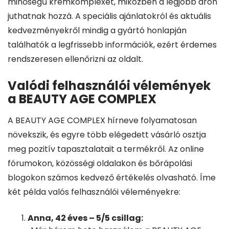
minőségű krémkomplexet, miközben a legjobb áron
juthatnak hozzá. A speciális ajánlatokról és aktuális
kedvezményekről mindig a gyártó honlapján
találhatók a legfrissebb információk, ezért érdemes
rendszeresen ellenőrizni az oldalt.
Valódi felhasználói vélemények
a BEAUTY AGE COMPLEX
A BEAUTY AGE COMPLEX hírneve folyamatosan
növekszik, és egyre több elégedett vásárló osztja
meg pozitív tapasztalatait a termékről. Az online
fórumokon, közösségi oldalakon és bőrápolási
blogokon számos kedvező értékelés olvasható. Íme
két példa valós felhasználói véleményekre:
Anna, 42 éves – 5/5 csillag: