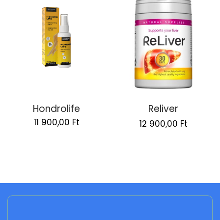
Hondrolife
Reliver
Original
Curren
11 900,00
Ft
12 900,00
Ft
price
price
was:
is:
25
12
800,00 Ft.
900,00 