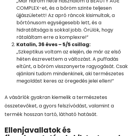
„Már három hete használom a BEAUTY AGE
COMPLEX-et, és a bőröm szinte teljesen
újjászületett! Az apró ráncok kisimultak, a
bőrtónusom egységesebb lett, és a
hidratáltsága is sokkal jobb. Örülök, hogy
rátaláltam erre a komplexre!”
Katalin, 36 éves – 5/5 csillag:
„Szkeptikus voltam az elején, de már az első
héten észrevettem a változást. A puffadás
eltűnt, a bőröm visszanyerte ragyogását. Csak
ajánlani tudom mindenkinek, aki természetes
megoldást keres az öregedés jelei ellen!”
A vásárlók gyakran kiemelik a természetes
összetevőket, a gyors felszívódást, valamint a
termék hosszan tartó, látható hatását.
Ellenjavallatok és