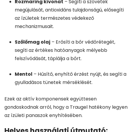
Rozmaring kivonat
– Segíti a szövetek
megújulását, antioxidáns tulajdonságú, elősegíti
az ízületek természetes védekező
mechanizmusait.
Szőlőmag olaj
– Erősíti a bőr védőrétegét,
segíti az értékes hatóanyagok mélyebb
felszívódását, táplálja a bőrt.
Mentol
– Hűsítő, enyhítő érzést nyújt, és segíti a
gyulladásos tünetek mérséklését.
Ezek az aktív komponensek együttesen
gondoskodnak arról, hogy a Traugel hatékony legyen
az ízületi panaszok enyhítésében.
Helyes használati útmutató: