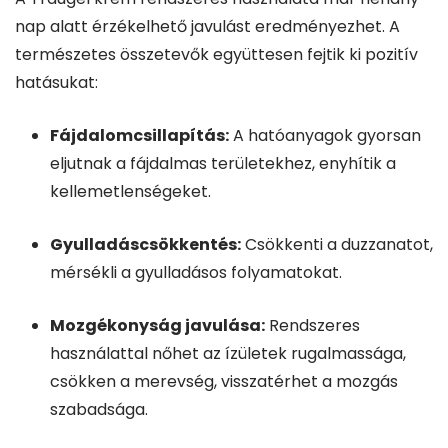
nap alatt érzékelhető javulást eredményezhet. A
természetes összetevők együttesen fejtik ki pozitív
hatásukat:
Fájdalomcsillapítás:
A hatóanyagok gyorsan
eljutnak a fájdalmas területekhez, enyhítik a
kellemetlenségeket.
Gyulladáscsökkentés:
Csökkenti a duzzanatot,
mérsékli a gyulladásos folyamatokat.
Mozgékonyság javulása:
Rendszeres
használattal nőhet az ízületek rugalmassága,
csökken a merevség, visszatérhet a mozgás
szabadsága.