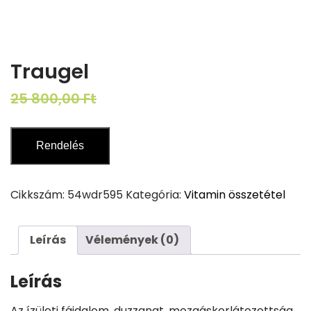
Traugel
Original
Current
25 800,00
Ft
12 900,00
Ft
price
price
was:
is:
Rendelés
25
12
800,00 Ft.
900,00 Ft.
Cikkszám:
54wdr595
Kategória:
Vitamin összetétel
Leírás
Vélemények (0)
Leírás
Az ízületi fájdalom, duzzanat, mozgáskorlátozottság