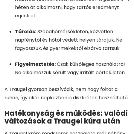
héten át alkalmazni, hogy tartós eredményt
érjünk el.
Tárolás:
Szobahőmérsékleten, közvetlen
napfénytől és hőtől védett helyen tároljuk. Ne
fagyasszuk, és gyermekektől elzárva tartsuk.
Figyelmeztetés:
Csak külsőleges használatra!
Ne alkalmazzuk sérült vagy irritált bőrfelületen.
A Traugel gyorsan beszívódik, nem hagy foltot a
ruhán, így akár napközben is diszkréten használható.
Hatékonyság és működés: valódi
változások a Traugel kúra után
A Traugel krém rendszeres használata már néhány