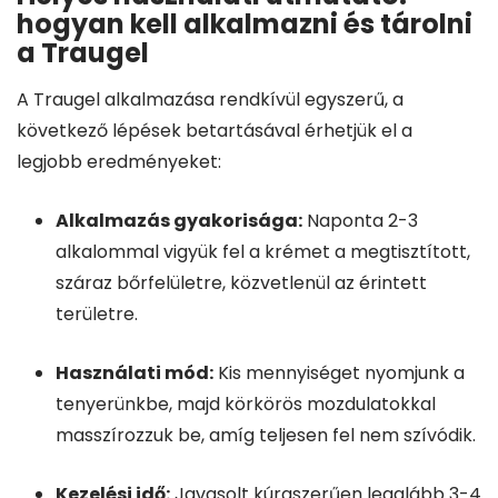
hogyan kell alkalmazni és tárolni
a Traugel
A Traugel alkalmazása rendkívül egyszerű, a
következő lépések betartásával érhetjük el a
legjobb eredményeket:
Alkalmazás gyakorisága:
Naponta 2-3
alkalommal vigyük fel a krémet a megtisztított,
száraz bőrfelületre, közvetlenül az érintett
területre.
Használati mód:
Kis mennyiséget nyomjunk a
tenyerünkbe, majd körkörös mozdulatokkal
masszírozzuk be, amíg teljesen fel nem szívódik.
Kezelési idő:
Javasolt kúraszerűen legalább 3-4