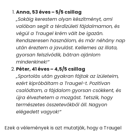
Anna, 53 éves – 5/5 csillag
„Sokáig kerestem olyan készítményt, ami
valóban segít a térdízületi fájdalmamon, és
végül a Traugel krém vált be igazán.
Rendszeresen használom, és már néhány nap
után éreztem a javulást. Kellemes az illata,
gyorsan felszívódik, bátran ajánlom
mindenkinek!”
Péter, 41 éves – 4,5/5 csillag
„Sportolás után gyakran fájtak az ízületeim,
ezért kipróbáltam a Traugel-t. Pozitívan
csalódtam, a fájdalom gyorsan csökkent, és
újra élvezhetem a mozgást. Tetszik, hogy
természetes összetevőkből áll. Nagyon
elégedett vagyok!”
Ezek a vélemények is azt mutatják, hogy a Traugel