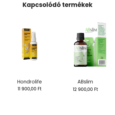
Kapcsolódó termékek
Hondrolife
ABslim
Original
Curren
11 900,00
Ft
12 900,00
Ft
price
price
was:
is:
25
12
800,00 Ft.
900,00 