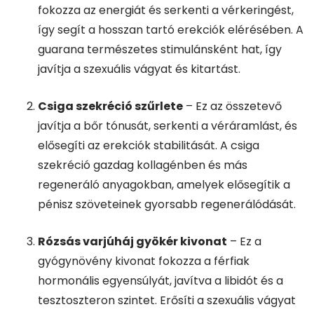
fokozza az energiát és serkenti a vérkeringést,
így segít a hosszan tartó erekciók elérésében. A
guarana természetes stimulánsként hat, így
javítja a szexuális vágyat és kitartást.
Csiga szekréció szűrlete
– Ez az összetevő
javítja a bőr tónusát, serkenti a véráramlást, és
elősegíti az erekciók stabilitását. A csiga
szekréció gazdag kollagénben és más
regeneráló anyagokban, amelyek elősegítik a
pénisz szöveteinek gyorsabb regenerálódását.
Rózsás varjúháj gyökér kivonat
– Ez a
gyógynövény kivonat fokozza a férfiak
hormonális egyensúlyát, javítva a libidót és a
tesztoszteron szintet. Erősíti a szexuális vágyat