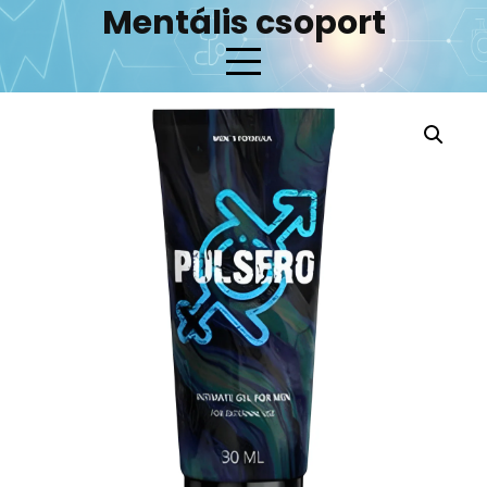
Skip
Mentális csoport
to
content