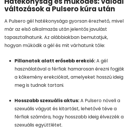
Hatékonyság és működés: valódi
változások a Pulsero kúra után
A Pulsero gél hatékonysága gyorsan érezhető, mivel
már az első alkalmazás után jelentős javulást
tapasztalhatunk. Az alábbiakban bemutatjuk,
hogyan működik a gél és mit várhatunk tőle:
Pillanatok alatt erősebb erekció:
A gél
használatával a férfiak hamarosan érezni fogják
a kőkemény erekciókat, amelyeket hosszú ideig
meg is tudnak tartani.
Hosszabb szexuális aktus:
A Pulsero növeli a
szexuális vágyat és kitartást, lehetővé téve a
férfiak számára, hogy hosszabb ideig élvezzék a
szexuális együttlétet.