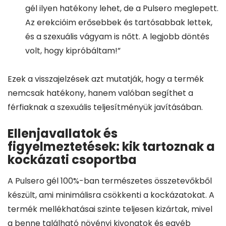
gél ilyen hatékony lehet, de a Pulsero meglepett.
Az erekcióim erősebbek és tartósabbak lettek,
és a szexuális vágyam is nőtt. A legjobb döntés
volt, hogy kipróbáltam!”
Ezek a visszajelzések azt mutatják, hogy a termék
nemcsak hatékony, hanem valóban segíthet a
férfiaknak a szexuális teljesítményük javításában.
Ellenjavallatok és
figyelmeztetések: kik tartoznak a
kockázati csoportba
A Pulsero gél 100%-ban természetes összetevőkből
készült, ami minimálisra csökkenti a kockázatokat. A
termék mellékhatásai szinte teljesen kizártak, mivel
a benne található növényi kivonatok és egyéb