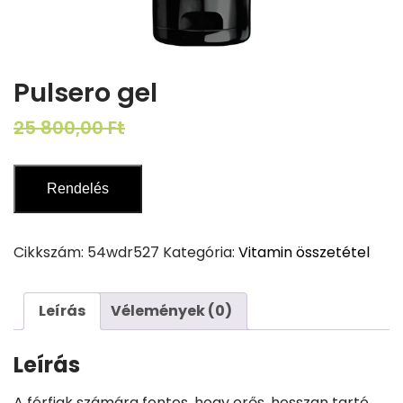
Pulsero gel
Original
Current
25 800,00
Ft
12 900,00
Ft
price
price
was:
is:
Rendelés
25
12
800,00 Ft.
900,00 Ft.
Cikkszám:
54wdr527
Kategória:
Vitamin összetétel
Leírás
Vélemények (0)
Leírás
A férfiak számára fontos, hogy erős, hosszan tartó