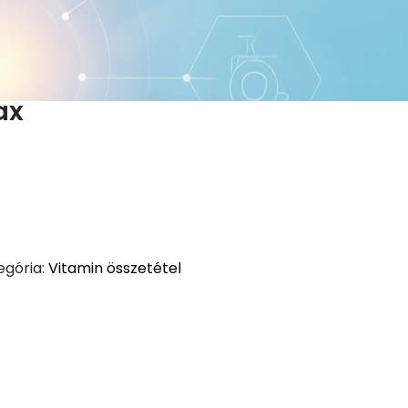
ax
egória:
Vitamin összetétel