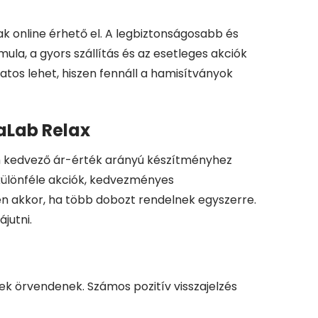
k online érhető el. A legbiztonságosabb és
la, a gyors szállítás és az esetleges akciók
tos lehet, hiszen fennáll a hamisítványok
iaLab Relax
nem kedvező ár-érték arányú készítményhez
 különféle akciók, kedvezményes
en akkor, ha több dobozt rendelnek egyszerre.
jutni.
k örvendenek. Számos pozitív visszajelzés