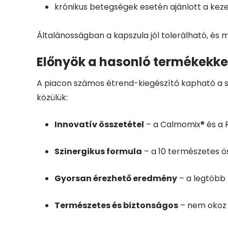
krónikus betegségek esetén ajánlott a kez
Általánosságban a kapszula jól tolerálható, és 
Előnyök a hasonló termékekke
A piacon számos étrend-kiegészítő kapható a s
közülük:
Innovatív összetétel
– a Calmomix® és a R
Szinergikus formula
– a 10 természetes ö
Gyorsan érezhető eredmény
– a legtöbb 
Természetes és biztonságos
– nem okoz f