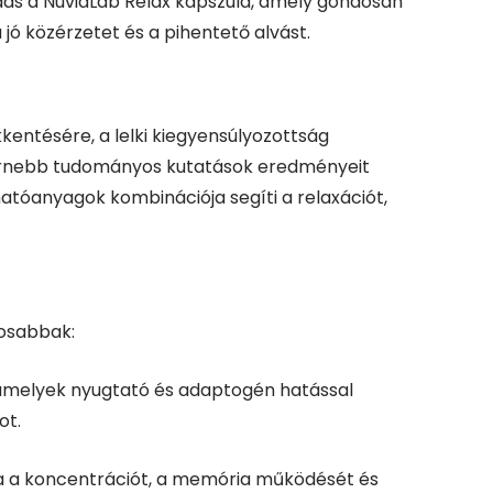
ás a NuviaLab Relax kapszula, amely gondosan
ó közérzetet és a pihentető alvást.
kentésére, a lelki kiegyensúlyozottság
modernebb tudományos kutatások eredményeit
tóanyagok kombinációja segíti a relaxációt,
tosabbak:
 amelyek nyugtató és adaptogén hatással
ot.
a a koncentrációt, a memória működését és