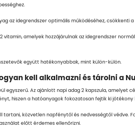
épességhez.
ag az idegrendszer optimális működéséhez, csökkenti a fá
12 vitamin, amelyek hozzájárulnak az idegrendszer norm
sszetevők együtt hatékonyabbak, mint külön-külön.
ogyan kell alkalmazni és tárolni a N
l egyszerű. Az ajánlott napi adag 2 kapszula, amelyet cé
nyt, hiszen a hatóanyagok fokozatosan fejtik ki jótékony
ll tartani, közvetlen napfénytől és nedvességtől védve. F
asználat előtt érdemes ellenőrizni.