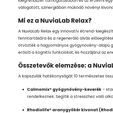
idegrendszer támogatásában és az érzelmi egye
válogatott, szinergiában működő növényi kivona
Mi ez a NuviaLab Relax?
A NuviaLab Relax egy innovatív étrend-kiegészít
fenntartására és a regeneráló alvás elősegítés
ötvözték a hagyományos gyógynövény-alapú gyóg
erősíti a kognitív funkciókat, és hozzájárul az e
Összetevők elemzése: a Nuvia
A kapszulák hatékonyságát 10 természetes össz
Calmomix® gyógynövény-keverék
– sta
rendelkeznek. Segítik a stresszhez való alk
Rhodiolife® aranygyökér kivonat (Rhod