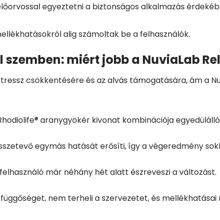
előorvossal egyeztetni a biztonságos alkalmazás érdekéb
mellékhatásokról alig számoltak be a felhasználók.
l szemben: miért jobb a NuviaLab Re
tressz csökkentésére és az alvás támogatására, ám a Nu
hodiolife® aranygyökér kivonat kombinációja egyedülálló
sszetevő egymás hatását erősíti, így a végeredmény sokk
felhasználó már néhány hét alatt észreveszi a változást.
üggőséget, nem terheli a szervezetet, és mellékhatásai 