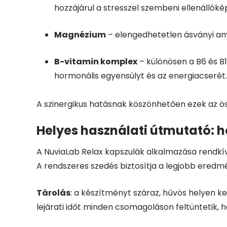
hozzájárul a stresszel szembeni ellenállók
Magnézium
– elengedhetetlen ásványi any
B-vitamin komplex
– különösen a B6 és B
hormonális egyensúlyt és az energiacserét.
A szinergikus hatásnak köszönhetően ezek az ö
Helyes használati útmutató: h
A NuviaLab Relax kapszulák alkalmazása rendkívü
A rendszeres szedés biztosítja a legjobb eredmé
Tárolás
: a készítményt száraz, hűvös helyen ke
lejárati időt minden csomagoláson feltüntetik, h