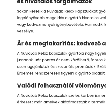
és hivatalos forgalmazók
Sokan keresik a NuviaLab Relax kapszulákat gyó
legelőnyösebb megoldás a gyártó hivatalos webol
vagy kedvezmények igénybevétele. Harmadik fél 
veszélye.
Ár és megtakarítás: kedvező a
A NuviaLab Relax kapszulák gyártója nagy figye
jussanak. Bár pontos ár nem közölhető, fontos 
csomagajánlatok és szezonális promóciók. Ezált
Érdemes rendszeresen figyelni a gyártó oldalát,
Valódi felhasználói vélemény
A NuviaLab Relax kapszulák széles körben isme
érkezett már, amelyek alátámasztják a termék