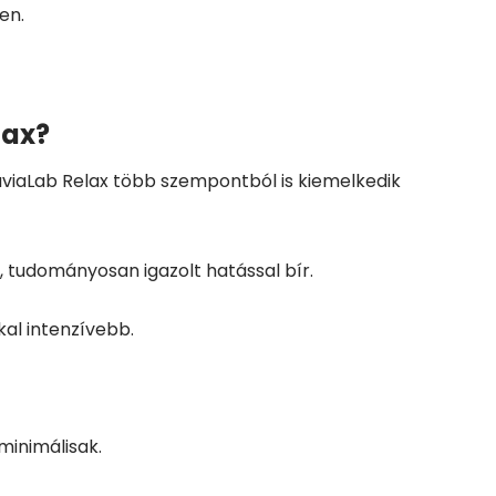
en.
lax?
viaLab Relax több szempontból is kiemelkedik
, tudományosan igazolt hatással bír.
al intenzívebb.
minimálisak.