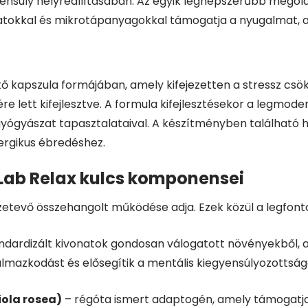
nsúly helyreállításában. Az egyik legnépszerűbb megold
tokkal és mikrotápanyagokkal támogatja a nyugalmat, a j
ő kapszula formájában, amely kifejezetten a stressz csök
ére lett kifejlesztve. A formula kifejlesztésekor a leg
yászat tapasztalataival. A készítményben található ha
nergikus ébredéshez.
Lab Relax kulcs komponensei
etevő összehangolt működése adja. Ezek közül a legfon
ndardizált kivonatok gondosan válogatott növényekből,
almazkodást és elősegítik a mentális kiegyensúlyozottság
iola rosea)
– régóta ismert adaptogén, amely támogatj