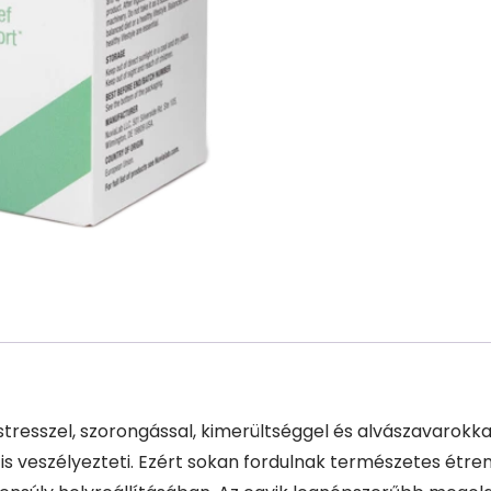
resszel, szorongással, kimerültséggel és alvászavarokka
s veszélyezteti. Ezért sokan fordulnak természetes étre