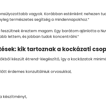
gyensúlyozottabb vagyok. Korábban esténként nehezen tu
ényleg természetes segítség a mindennapokhoz.”
 feszültnek éreztem magam. Egy barátom ajánlotta a Nuv
bb lettem, és jobban tudok koncentrálni.”
tések: kik tartoznak a kockázati cso
őkből készült étrend-kiegészítő, így a kockázatok minim
lőtt érdemes konzultálniuk orvosukkal,
 a készítményt,