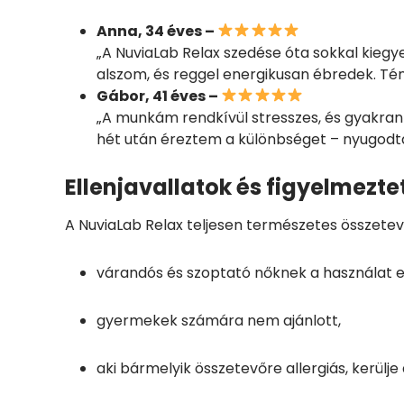
Anna, 34 éves –
„A NuviaLab Relax szedése óta sokkal kie
alszom, és reggel energikusan ébredek. T
Gábor, 41 éves –
„A munkám rendkívül stresszes, és gyakran
hét után éreztem a különbséget – nyugodta
Ellenjavallatok és figyelmezte
A NuviaLab Relax teljesen természetes összetev
várandós és szoptató nőknek a használat e
gyermekek számára nem ajánlott,
aki bármelyik összetevőre allergiás, kerülje