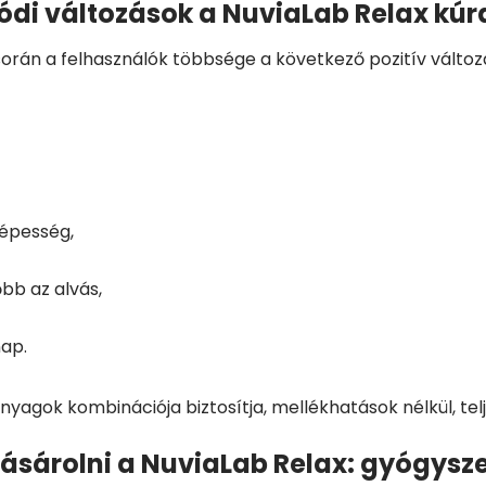
di változások a NuviaLab Relax kúr
orán a felhasználók többsége a következő pozitív változ
képesség,
bb az alvás,
nap.
anyagok kombinációja biztosítja, mellékhatások nélkül, t
ásárolni a NuviaLab Relax: gyógysz