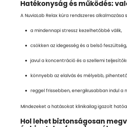
Hatékonyság és működés: való
A NuviaLab Relax kúra rendszeres alkalmazása s
a mindennapi stressz kezelhetőbbé válik,
csökken az idegesség és a belső feszültség,
javul a koncentráció és a szellemi teljesítő
könnyebb az elalvás és mélyebb, pihentető
reggel frissebben, energikusabban indul a 
Mindezeket a hatásokat klinikailag igazolt ható
Hol lehet biztonságosan megv