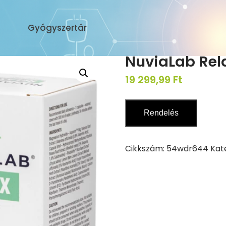
Gyógyszertár
NuviaLab Rel
19 299,99
Ft
Rendelés
Cikkszám:
54wdr644
Kat