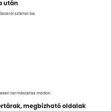
a után
ásokról számol be:
eljesen természetes módon.
ertárak, megbízható oldalak