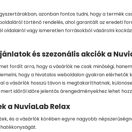
gyszertárakban, azonban fontos tudni, hogy a termék csa
daláról történő rendelés, ahol garantált az eredeti formu
oldalairól vagy ismeretlen forrásokból vásárolni kockáza
jánlatok és szezonális akciók a Nuv
lmet fordít arra, hogy a vásárlók ne csak minőségi, ha
kiemelni, hogy a hivatalos weboldalon gyakran elérhetők
al a vásárlók hosszú távon is megtakaríthatnak, különös
 mert időről időre jelentős árengedményekhez lehet hozzá
ek a NuviaLab Relax
rtek, és a vásárlók körében egyre nagyobb népszerűségne
 hatékonyságát.