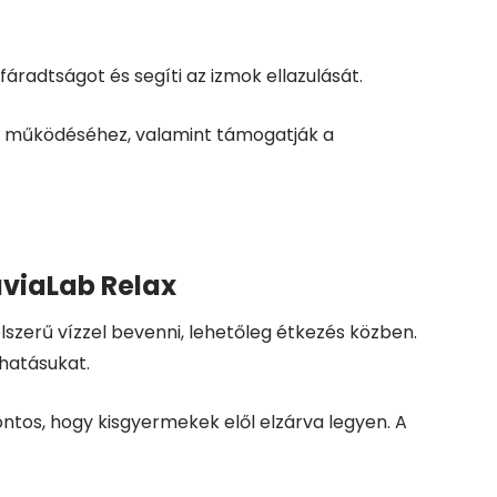
radtságot és segíti az izmok ellazulását.
ál működéséhez, valamint támogatják a
uviaLab Relax
lszerű vízzel bevenni, lehetőleg étkezés közben.
 hatásukat.
ontos, hogy kisgyermekek elől elzárva legyen. A