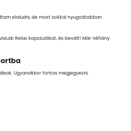
dtam elaludni, de most sokkal nyugodtabban
iaLab Relax kapszulákat, és bevált! Már néhány
portba
álisak. Ugyanakkor fontos megjegyezni: