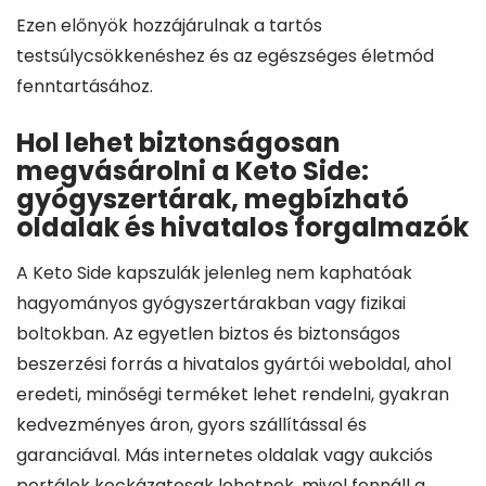
Ezen előnyök hozzájárulnak a tartós
testsúlycsökkenéshez és az egészséges életmód
fenntartásához.
Hol lehet biztonságosan
megvásárolni a Keto Side:
gyógyszertárak, megbízható
oldalak és hivatalos forgalmazók
A Keto Side kapszulák jelenleg nem kaphatóak
hagyományos gyógyszertárakban vagy fizikai
boltokban. Az egyetlen biztos és biztonságos
beszerzési forrás a hivatalos gyártói weboldal, ahol
eredeti, minőségi terméket lehet rendelni, gyakran
kedvezményes áron, gyors szállítással és
garanciával. Más internetes oldalak vagy aukciós
portálok kockázatosak lehetnek, mivel fennáll a