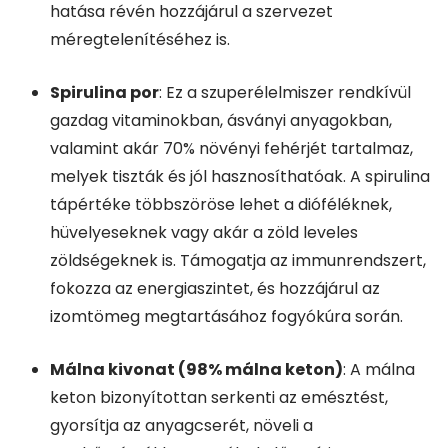
hatása révén hozzájárul a szervezet
méregtelenítéséhez is.
Spirulina por
: Ez a szuperélelmiszer rendkívül
gazdag vitaminokban, ásványi anyagokban,
valamint akár 70% növényi fehérjét tartalmaz,
melyek tiszták és jól hasznosíthatóak. A spirulina
tápértéke többszöröse lehet a dióféléknek,
hüvelyeseknek vagy akár a zöld leveles
zöldségeknek is. Támogatja az immunrendszert,
fokozza az energiaszintet, és hozzájárul az
izomtömeg megtartásához fogyókúra során.
Málna kivonat (98% málna keton)
: A málna
keton bizonyítottan serkenti az emésztést,
gyorsítja az anyagcserét, növeli a