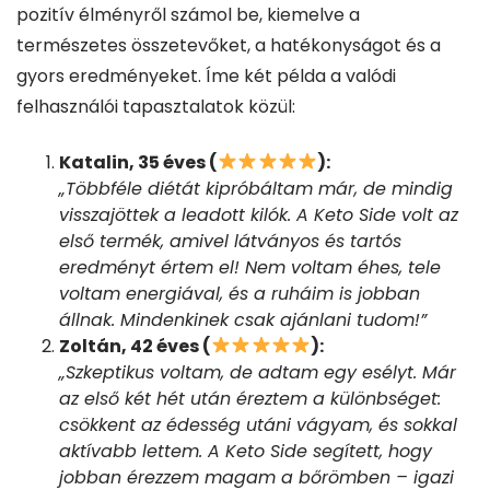
pozitív élményről számol be, kiemelve a
természetes összetevőket, a hatékonyságot és a
gyors eredményeket. Íme két példa a valódi
felhasználói tapasztalatok közül:
Katalin, 35 éves (
):
„Többféle diétát kipróbáltam már, de mindig
visszajöttek a leadott kilók. A Keto Side volt az
első termék, amivel látványos és tartós
eredményt értem el! Nem voltam éhes, tele
voltam energiával, és a ruháim is jobban
állnak. Mindenkinek csak ajánlani tudom!”
Zoltán, 42 éves (
):
„Szkeptikus voltam, de adtam egy esélyt. Már
az első két hét után éreztem a különbséget:
csökkent az édesség utáni vágyam, és sokkal
aktívabb lettem. A Keto Side segített, hogy
jobban érezzem magam a bőrömben – igazi