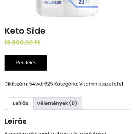
Keto Side
Original
Current
19 800,00
Ft
9 900,00
Ft
price
price
was:
is:
Rendelés
19
9
800,00 Ft.
900,00 Ft.
Cikkszám:
54wdr625
Kategória:
Vitamin összetétel
Leírás
Vélemények (0)
Leírás
A modern életmód, a stressz és a helytelen