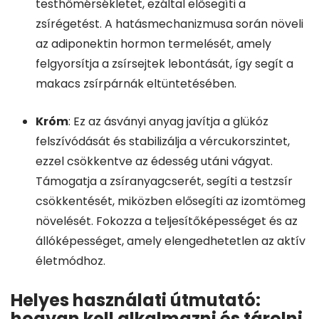
testhőmérsékletet, ezáltal elősegíti a
zsírégetést. A hatásmechanizmusa során növeli
az adiponektin hormon termelését, amely
felgyorsítja a zsírsejtek lebontását, így segít a
makacs zsírpárnák eltüntetésében.
Króm
: Ez az ásványi anyag javítja a glükóz
felszívódását és stabilizálja a vércukorszintet,
ezzel csökkentve az édesség utáni vágyat.
Támogatja a zsíranyagcserét, segíti a testzsír
csökkentését, miközben elősegíti az izomtömeg
növelését. Fokozza a teljesítőképességet és az
állóképességet, amely elengedhetetlen az aktív
életmódhoz.
Helyes használati útmutató:
hogyan kell alkalmazni és tárolni