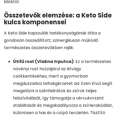
kilóktól.
Összetevők elemzése: a Keto Side
kulcs komponensei
A Keto Side kapszulák hatékonyságának titka a
gondosan összeállított, szinergikusan működő
természetes összetevőkben rejlik:
Útifű rost (Vlakna trputca)
: Ez a természetes
növényi rost hozzájárul az étvágy
csökkentéséhez, mert a gyomorban
megduzzadva teltségérzetet ad. Ezen kívül segít
megelőzni a szénhidrátok és zsírok teljes
felszívódását, így támogatja a vércukorszint
stabilitását és megakadályozza a zsírlerakódást,
különösen a has és a csípő területén. Tisztító