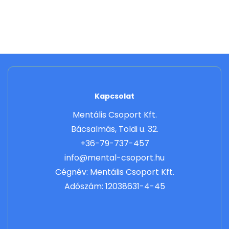
price
price
price
price
was:
is:
was:
is:
22
11
25
12
800,00 Ft.
400,00 Ft.
800,00 Ft.
900,00 
Kapcsolat
Mentális Csoport Kft.
Bácsalmás, Toldi u. 32.
+36-79-737-457
info@mental-csoport.hu
Cégnév: Mentális Csoport Kft.
Adószám: 12038631-4-45