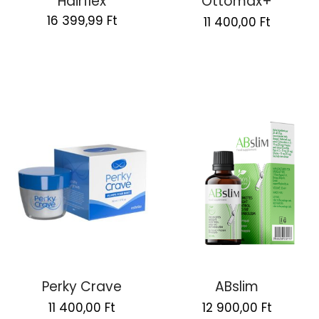
Hairflex
Ottomax+
Original
Current
16 399,99
Ft
11 400,00
Ft
price
price
was:
is:
22
11
800,00 Ft.
400,00 
Perky Crave
ABslim
Original
Current
Original
Curren
11 400,00
Ft
12 900,00
Ft