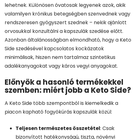
lehetnek. Különösen óvatosak legyenek azok, akik
valamilyen krónikus betegségben szenvednek vagy
rendszeresen gyógyszert szednek – nekik ajánlott
orvosukkal konzultálni a kapszulák szedése előtt.
Azonban általánosságban elmondható, hogy a Keto
Side szedésével kapcsolatos kockázatok
minimálisak, hiszen nem tartalmaz szintetikus
adalékanyagokat vagy káros vegyi anyagokat.
Előnyök a hasonló termékekkel
szemben: miért jobb a Keto Side?
A Keto Side több szempontból is kiemelkedik a
piacon kapható fogyókúrás kapszulák közül:
Teljesen természetes összetétel
: Csak
bizonyított hatékonyságú, tiszta, növényi