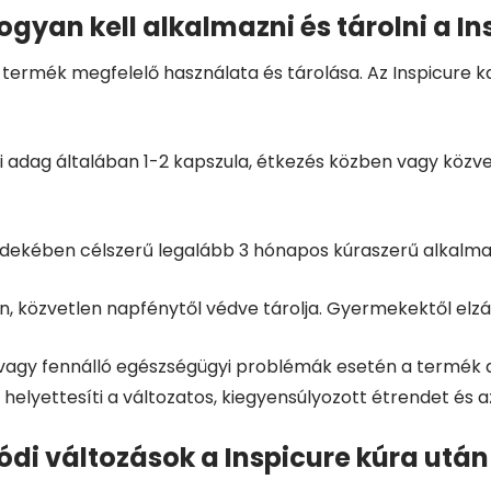
gyan kell alkalmazni és tárolni a In
termék megfelelő használata és tárolása. Az Inspicure 
i adag általában 1-2 kapszula, étkezés közben vagy közve
érdekében célszerű legalább 3 hónapos kúraszerű alkalma
en, közvetlen napfénytől védve tárolja. Gyermekektől elz
 vagy fennálló egészségügyi problémák esetén a termék 
helyettesíti a változatos, kiegyensúlyozott étrendet és 
di változások a Inspicure kúra után