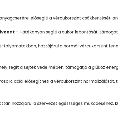
nyagcserére, elősegíti a vércukorszint csökkentését, anti
ivonat
– Hatékonyan segíti a cukor lebontását, támogatj
olyamatokban, hozzájárul a normál vércukorszint fennta
mely segít a sejtek védelmében, támogatja a glükóz energ
osolic acid, elősegítheti a vércukorszint normalizálását
tottan hozzájárul a szervezet egészséges működéséhez, 