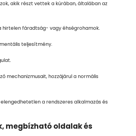
ok, akik részt vettek a kúrában, általában az
a hirtelen fáradtság- vagy éhségrohamok.
 mentális teljesítmény.
ulat.
ező mechanizmusait, hozzájárul a normális
n elengedhetetlen a rendszeres alkalmazás és
k, megbízható oldalak és