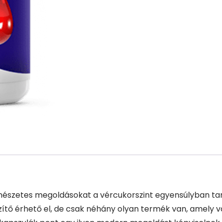
észetes megoldásokat a vércukorszint egyensúlyban ta
tő érhető el, de csak néhány olyan termék van, amely v