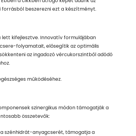
. Ebben a cikkben átfogó képet adunk az
i forrásból beszerezni ezt a készítményt.
lett kifejlesztve. Innovatív formulájában
ere-folyamatait, elősegítik az optimális
csökkenteni az ingadozó vércukorszintből adódó
ához.
t egészséges működéséhez.
a komponensek szinergikus módon támogatják a
fontosabb összetevők:
i a szénhidrát-anyagcserét, támogatja a