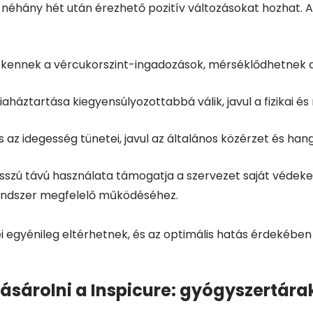
néhány hét után érezhető pozitív változásokat hozhat. Az
kkennek a vércukorszint-ingadozások, mérséklődhetnek 
iaháztartása kiegyensúlyozottabbá válik, javul a fizikai és
 az idegesség tünetei, javul az általános közérzet és hang
hosszú távú használata támogatja a szervezet saját védek
ndszer megfelelő működéséhez.
 egyénileg eltérhetnek, és az optimális hatás érdekébe
sárolni a Inspicure: gyógyszertára