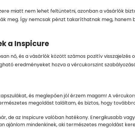
ere miatt nem lehet feltüntetni, azonban a vásárlók biz
lálják meg. Így nemcsak pénzt takaríthatnak meg, hanem b
k a Inspicure
n nő, és a vásárlók között számos pozitív visszajelzés ol
gható eredményeket hozva a vércukorszint szabályozásáb
kapszulákat, és meglepően jól érzem magam! A vércukors
természetes megoldást találtam, és biztos, hogy továbbra
már, de az Inspicure valóban hatékony. Energikusabb va
ran ajánlom mindenkinek, aki természetes megoldást kere