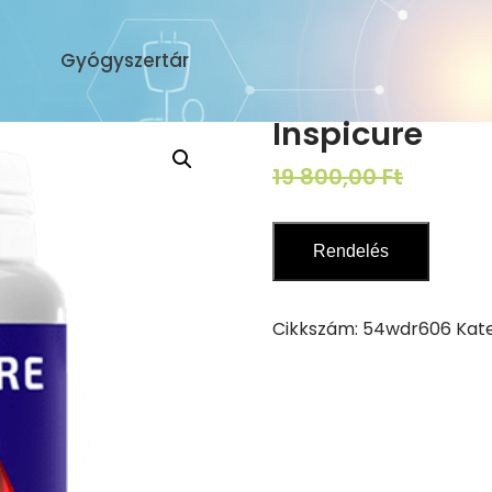
Gyógyszertár
Inspicure
Origina
19 800,00
Ft
9 900,
price
was:
Rendelés
19
800,00 
Cikkszám:
54wdr606
Kat