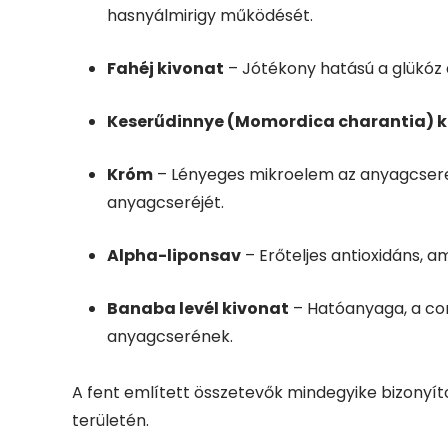
hasnyálmirigy működését.
Fahéj kivonat
– Jótékony hatású a glükóz a
Keserűdinnye (Momordica charantia) k
Króm
– Lényeges mikroelem az anyagcsere-f
anyagcseréjét.
Alpha-liponsav
– Erőteljes antioxidáns, a
Banaba levél kivonat
– Hatóanyaga, a cor
anyagcserének.
A fent említett összetevők mindegyike bizonyí
területén.