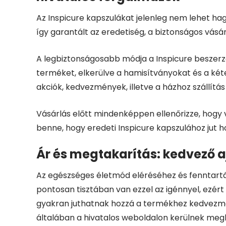
Az Inspicure kapszulákat jelenleg nem lehet h
így garantált az eredetiség, a biztonságos vásár
A legbiztonságosabb módja a Inspicure beszerzé
terméket, elkerülve a hamisítványokat és a két
akciók, kedvezmények, illetve a házhoz szállítás
Vásárlás előtt mindenképpen ellenőrizze, hogy v
benne, hogy eredeti Inspicure kapszulához jut h
Ár és megtakarítás: kedvező aj
Az egészséges életmód eléréséhez és fenntartá
pontosan tisztában van ezzel az igénnyel, ezér
gyakran juthatnak hozzá a termékhez kedvezmé
általában a hivatalos weboldalon kerülnek megh