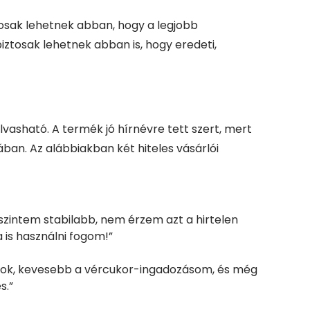
tosak lehetnek abban, hogy a legjobb
iztosak lehetnek abban is, hogy eredeti,
vasható. A termék jó hírnévre tett szert, mert
an. Az alábbiakban két hiteles vásárlói
zintem stabilabb, nem érzem azt a hirtelen
 is használni fogom!”
gyok, kevesebb a vércukor-ingadozásom, és még
s.”