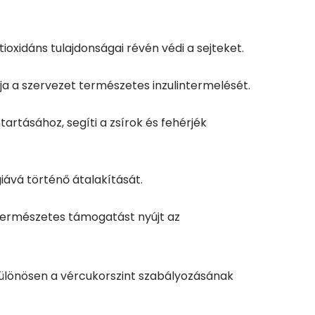
oxidáns tulajdonságai révén védi a sejteket.
a a szervezet természetes inzulintermelését.
rtásához, segíti a zsírok és fehérjék
iává történő átalakítását.
, természetes támogatást nyújt az
különösen a vércukorszint szabályozásának