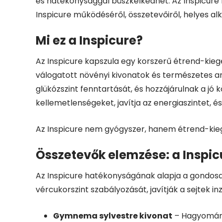
és hatékonysággal büszkélkedhet. Az Inspicure
Inspicure működéséről, összetevőiről, helyes alk
Mi ez a Inspicure?
Az Inspicure kapszula egy korszerű étrend-kiegé
válogatott növényi kivonatok és természetes an
glükózszint fenntartását, és hozzájárulnak a j
kellemetlenségeket, javítja az energiaszintet, és
Az Inspicure nem gyógyszer, hanem étrend-kieg
Összetevők elemzése: a Inspi
Az Inspicure hatékonyságának alapja a gondosa
vércukorszint szabályozását, javítják a sejtek 
Gymnema sylvestre kivonat
– Hagyományo