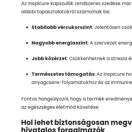
Az Inspicure kapszulák rendszeres szedése már 
alábbi tapasztalatokról számolnak be:
Stabilabb vércukorszint
: Jelentősen csö
Nagyobb energiaszint
: A szervezet energ
Jobb közérzet
: Csökkenhetnek a stressz és
Természetes támogatás
: Az Inspicure 
anyagcsere-folyamatokhoz és az immunre
Fontos hangsúlyozni, hogy a termék eredményei
az egészséges életmód követése.
Hol lehet biztonságosan megvá
hivatalos forgalmazók