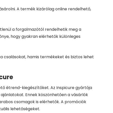
rolni. A termék kizárólag online rendelhető,
tlenül a forgalmazótól rendelhetik meg a
lőnye, hogy gyakran elérhetők különleges
 a csalásokat, hamis termékeket és biztos lehet
icure
 étrend-kiegészítőket. Az Inspicure gyártója
s ajánlatokat. Ennek köszönhetően a vásárlók
arabos csomagok is elérhetők. A promóciók
uális lehetőségeket.