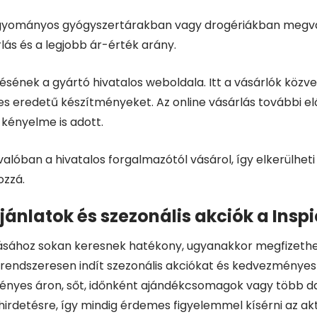
agyományos gyógyszertárakban vagy drogériákban megvásá
lás és a legjobb ár-érték arány.
sének a gyártó hivatalos weboldala. Itt a vásárlók közve
es eredetű készítményeket. Az online vásárlás további e
 kényelme is adott.
alóban a hivatalos forgalmazótól vásárol, így elkerülheti
ozzá.
ánlatok és szezonális akciók a Insp
sához sokan keresnek hatékony, ugyanakkor megfizethető
t rendszeresen indít szezonális akciókat és kedvezménye
nyes áron, sőt, időnként ajándékcsomagok vagy több d
irdetésre, így mindig érdemes figyelemmel kísérni az akt