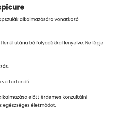
spicure
kapszulák alkalmazására vonatkozó
tlenül utána bő folyadékkal lenyelve. Ne lépje
zás.
árva tartandó.
alkalmazása előtt érdemes konzultálni
az egészséges életmódot.