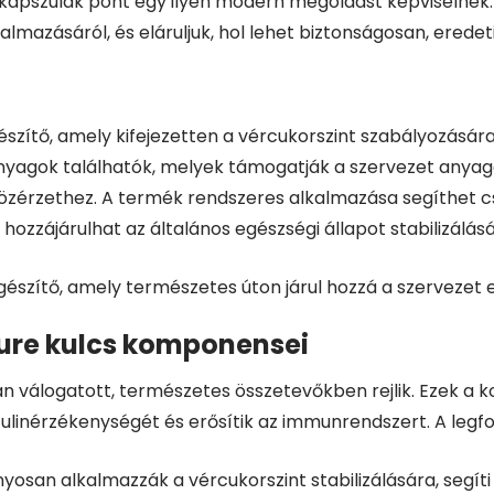
 kapszulák pont egy ilyen modern megoldást képviselnek
almazásáról, és eláruljuk, hol lehet biztonságosan, eredet
szítő, amely kifejezetten a vércukorszint szabályozására 
yagok találhatók, melyek támogatják a szervezet anyagcs
ó közérzethez. A termék rendszeres alkalmazása segíthet 
 hozzájárulhat az általános egészségi állapot stabilizálás
észítő, amely természetes úton járul hozzá a szerveze
cure kulcs komponensei
n válogatott, természetes összetevőkben rejlik. Ezek 
inzulinérzékenységét és erősítik az immunrendszert. A leg
san alkalmazzák a vércukorszint stabilizálására, segít