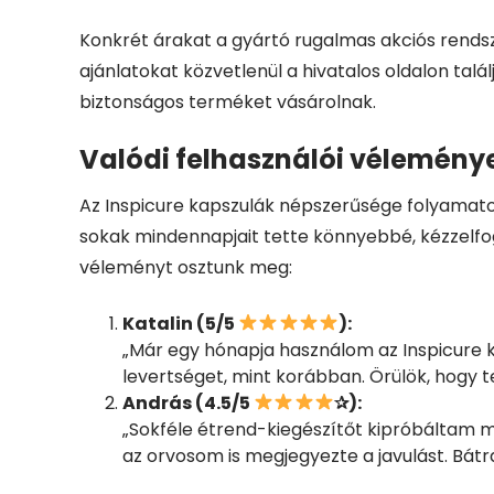
Konkrét árakat a gyártó rugalmas akciós rendsz
ajánlatokat közvetlenül a hivatalos oldalon ta
biztonságos terméket vásárolnak.
Valódi felhasználói véleménye
Az Inspicure kapszulák népszerűsége folyamatosa
sokak mindennapjait tette könnyebbé, kézzelfo
véleményt osztunk meg:
Katalin (5/5
):
„Már egy hónapja használom az Inspicure 
levertséget, mint korábban. Örülök, hogy 
András (4.5/5
✰):
„Sokféle étrend-kiegészítőt kipróbáltam 
az orvosom is megjegyezte a javulást. Bát