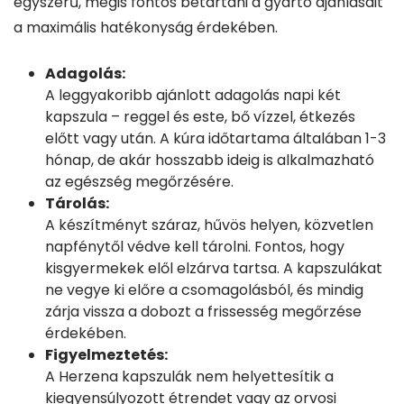
egyszerű, mégis fontos betartani a gyártó ajánlásait
a maximális hatékonyság érdekében.
Adagolás:
A leggyakoribb ajánlott adagolás napi két
kapszula – reggel és este, bő vízzel, étkezés
előtt vagy után. A kúra időtartama általában 1-3
hónap, de akár hosszabb ideig is alkalmazható
az egészség megőrzésére.
Tárolás:
A készítményt száraz, hűvös helyen, közvetlen
napfénytől védve kell tárolni. Fontos, hogy
kisgyermekek elől elzárva tartsa. A kapszulákat
ne vegye ki előre a csomagolásból, és mindig
zárja vissza a dobozt a frissesség megőrzése
érdekében.
Figyelmeztetés:
A Herzena kapszulák nem helyettesítik a
kiegyensúlyozott étrendet vagy az orvosi