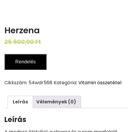
Herzena
Original
Current
25 800,00
Ft
12 900,00
Ft
price
price
was:
is:
Rendelés
25
12
800,00 Ft.
900,00 Ft.
Cikkszám:
54wdr568
Kategória:
Vitamin összetétel
Leírás
Vélemények (0)
Leírás
A modern életvitel, a stressz és a nem megfelelő