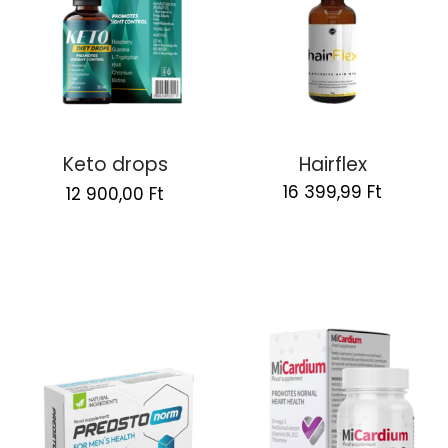
Keto drops
Hairflex
Original
Current
16 399,99
Ft
12 900,00
Ft
price
price
was:
is:
25
12
800,00 Ft.
900,00 Ft.