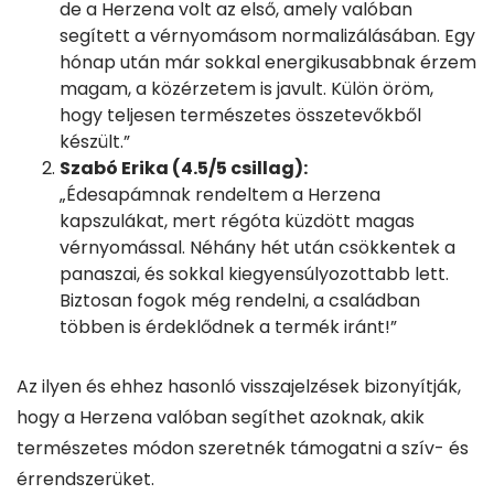
de a Herzena volt az első, amely valóban
segített a vérnyomásom normalizálásában. Egy
hónap után már sokkal energikusabbnak érzem
magam, a közérzetem is javult. Külön öröm,
hogy teljesen természetes összetevőkből
készült.”
Szabó Erika (4.5/5 csillag):
„Édesapámnak rendeltem a Herzena
kapszulákat, mert régóta küzdött magas
vérnyomással. Néhány hét után csökkentek a
panaszai, és sokkal kiegyensúlyozottabb lett.
Biztosan fogok még rendelni, a családban
többen is érdeklődnek a termék iránt!”
Az ilyen és ehhez hasonló visszajelzések bizonyítják,
hogy a Herzena valóban segíthet azoknak, akik
természetes módon szeretnék támogatni a szív- és
érrendszerüket.