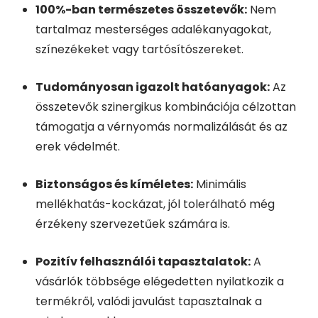
100%-ban természetes összetevők:
Nem
tartalmaz mesterséges adalékanyagokat,
színezékeket vagy tartósítószereket.
Tudományosan igazolt hatóanyagok:
Az
összetevők szinergikus kombinációja célzottan
támogatja a vérnyomás normalizálását és az
erek védelmét.
Biztonságos és kíméletes:
Minimális
mellékhatás-kockázat, jól tolerálható még
érzékeny szervezetűek számára is.
Pozitív felhasználói tapasztalatok:
A
vásárlók többsége elégedetten nyilatkozik a
termékről, valódi javulást tapasztalnak a