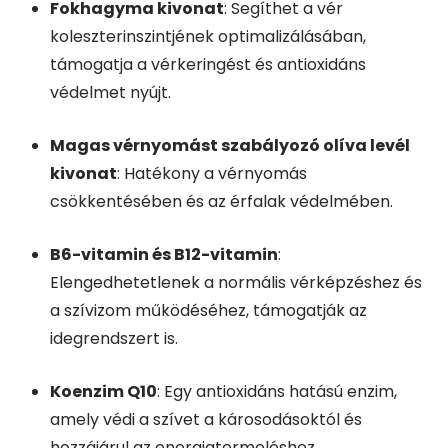
Fokhagyma kivonat
: Segíthet a vér
koleszterinszintjének optimalizálásában,
támogatja a vérkeringést és antioxidáns
védelmet nyújt.
Magas vérnyomást szabályozó olíva levél
kivonat
: Hatékony a vérnyomás
csökkentésében és az érfalak védelmében.
B6-vitamin és B12-vitamin
:
Elengedhetetlenek a normális vérképzéshez és
a szívizom működéséhez, támogatják az
idegrendszert is.
Koenzim Q10
: Egy antioxidáns hatású enzim,
amely védi a szívet a károsodásoktól és
hozzájárul az energiatermeléshez.