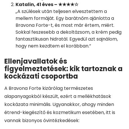
Katalin, 41 éves – ★★★★☆
„A szülések után teljesen elvesztettem a
mellem formáját. Egy barátnőm ajánlotta a
Bravona Forte-t, és most már értem, miért.
Sokkal feszesebb a dekoltázsom, a krém pedig
fantasztikusan hidratál. Egyedül azt sajnálom,
hogy nem kezdtem el korábban.”
Ellenjavallatok és
figyelmeztetések: kik tartoznak a
kockázati csoportba
A Bravona Forte kizárólag természetes
alapanyagokból készült, ezért a mellékhatások
kockázata minimális. Ugyanakkor, ahogy minden
étrend-kiegészítő és kozmetikum esetében, itt is
vannak bizonyos óvintézkedések: