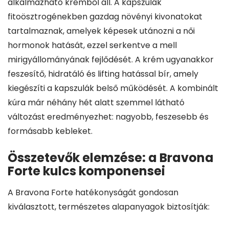
alkalmazható krémből áll. A kapszulák
fitoösztrogénekben gazdag növényi kivonatokat
tartalmaznak, amelyek képesek utánozni a női
hormonok hatását, ezzel serkentve a mell
mirigyállományának fejlődését. A krém ugyanakkor
feszesítő, hidratáló és lifting hatással bír, amely
kiegészíti a kapszulák belső működését. A kombinált
kúra már néhány hét alatt szemmel látható
változást eredményezhet: nagyobb, feszesebb és
formásabb kebleket.
Összetevők elemzése: a Bravona
Forte kulcs komponensei
A Bravona Forte hatékonyságát gondosan
kiválasztott, természetes alapanyagok biztosítják: