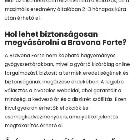
Már az első hetekben észrevehető a változás, de a
maximális eredmény általában 2–3 hónapos kúra
után érhető el.
Hol lehet biztonságosan
megvásárolni a Bravona Forte?
A Bravona Forte nem kapható hagyományos
gyógyszertárakban, mivel a gyártó kizárólag online
forgalmazást biztosít a termék eredetiségének és
biztonságának megőrzése érdekében. A legjobb
választás a hivatalos weboldal, ahol garantált a
minőség, a kedvező ár és a diszkrét szállítás. Ezen
kívül gyakran érhetők el akciók és
csomagkedvezmények is, amelyekkel jelentős
megtakarítás érhető el.