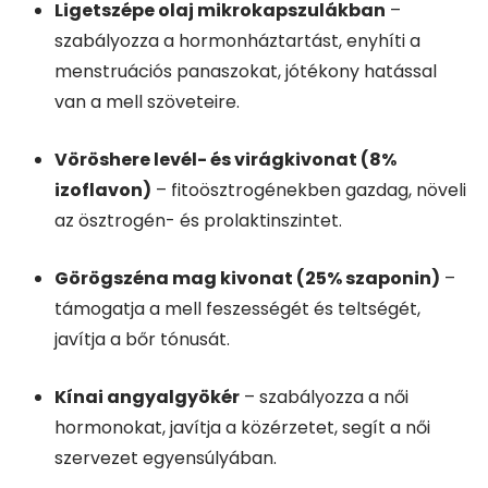
Ligetszépe olaj mikrokapszulákban
–
szabályozza a hormonháztartást, enyhíti a
menstruációs panaszokat, jótékony hatással
van a mell szöveteire.
Vöröshere levél- és virágkivonat (8%
izoflavon)
– fitoösztrogénekben gazdag, növeli
az ösztrogén- és prolaktinszintet.
Görögszéna mag kivonat (25% szaponin)
–
támogatja a mell feszességét és teltségét,
javítja a bőr tónusát.
Kínai angyalgyökér
– szabályozza a női
hormonokat, javítja a közérzetet, segít a női
szervezet egyensúlyában.