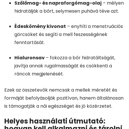
Szőlőmag- és napraforgómag-olaj
– mélyen
hidratálják a bőrt, selymesen puhává téve azt.
Édeskömény kivonat
– enyhíti a menstruációs
görcsöket és segíti a mell feszességének
fenntartását.
Hialuronsav
– fokozza a bőr hidratáltságát,
javítja annak rugalmasságát és csökkenti a
ráncok megjelenését.
Ezek az összetevők nemcsak a mellek méretét és
formáját befolyásolják pozitívan, hanem általánosan
is támogatják a női egészséget és jó közérzetet.
Helyes használati útmutató:
hogyan kell alkalmazni és tárolni