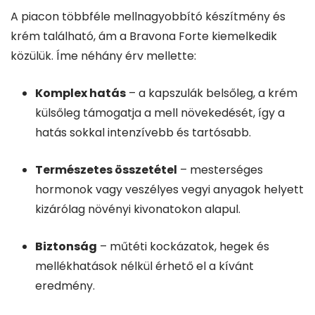
A piacon többféle mellnagyobbító készítmény és
krém található, ám a Bravona Forte kiemelkedik
közülük. Íme néhány érv mellette:
Komplex hatás
– a kapszulák belsőleg, a krém
külsőleg támogatja a mell növekedését, így a
hatás sokkal intenzívebb és tartósabb.
Természetes összetétel
– mesterséges
hormonok vagy veszélyes vegyi anyagok helyett
kizárólag növényi kivonatokon alapul.
Biztonság
– műtéti kockázatok, hegek és
mellékhatások nélkül érhető el a kívánt
eredmény.