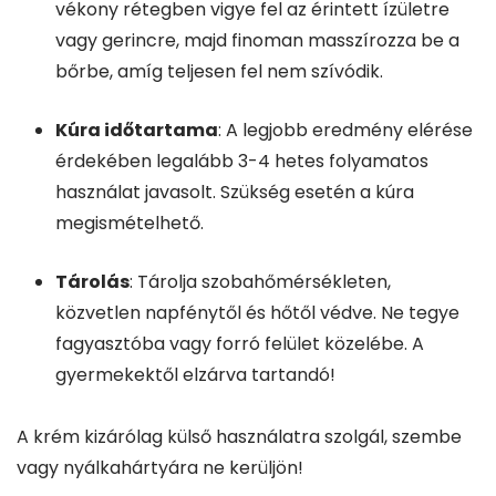
vékony rétegben vigye fel az érintett ízületre
vagy gerincre, majd finoman masszírozza be a
bőrbe, amíg teljesen fel nem szívódik.
Kúra időtartama
: A legjobb eredmény elérése
érdekében legalább 3-4 hetes folyamatos
használat javasolt. Szükség esetén a kúra
megismételhető.
Tárolás
: Tárolja szobahőmérsékleten,
közvetlen napfénytől és hőtől védve. Ne tegye
fagyasztóba vagy forró felület közelébe. A
gyermekektől elzárva tartandó!
A krém kizárólag külső használatra szolgál, szembe
vagy nyálkahártyára ne kerüljön!