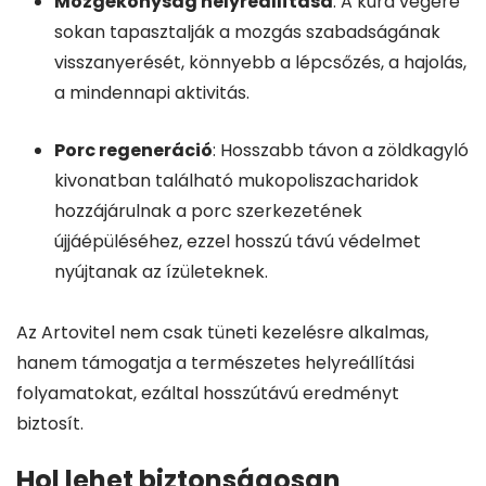
Mozgékonyság helyreállítása
: A kúra végére
sokan tapasztalják a mozgás szabadságának
visszanyerését, könnyebb a lépcsőzés, a hajolás,
a mindennapi aktivitás.
Porc regeneráció
: Hosszabb távon a zöldkagyló
kivonatban található mukopoliszacharidok
hozzájárulnak a porc szerkezetének
újjáépüléséhez, ezzel hosszú távú védelmet
nyújtanak az ízületeknek.
Az Artovitel nem csak tüneti kezelésre alkalmas,
hanem támogatja a természetes helyreállítási
folyamatokat, ezáltal hosszútávú eredményt
biztosít.
Hol lehet biztonságosan