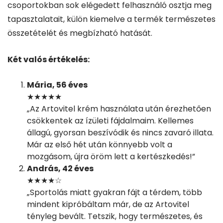
csoportokban sok elégedett felhasználó osztja meg
tapasztalatait, külön kiemelve a termék természetes
összetételét és megbízható hatását.
Két valós értékelés:
Mária, 56 éves
★★★★★
„Az Artovitel krém használata után érezhetően
csökkentek az ízületi fájdalmaim. Kellemes
állagú, gyorsan beszívódik és nincs zavaró illata.
Már az első hét után könnyebb volt a
mozgásom, újra öröm lett a kertészkedés!”
András, 42 éves
★★★★☆
„Sportolás miatt gyakran fájt a térdem, több
mindent kipróbáltam már, de az Artovitel
tényleg bevált. Tetszik, hogy természetes, és