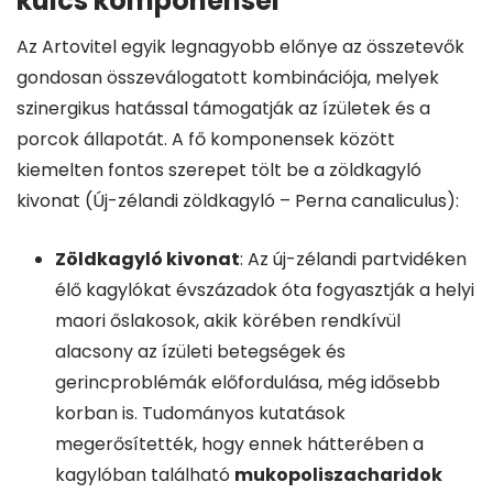
kulcs komponensei
Az Artovitel egyik legnagyobb előnye az összetevők
gondosan összeválogatott kombinációja, melyek
szinergikus hatással támogatják az ízületek és a
porcok állapotát. A fő komponensek között
kiemelten fontos szerepet tölt be a zöldkagyló
kivonat (Új-zélandi zöldkagyló – Perna canaliculus):
Zöldkagyló kivonat
: Az új-zélandi partvidéken
élő kagylókat évszázadok óta fogyasztják a helyi
maori őslakosok, akik körében rendkívül
alacsony az ízületi betegségek és
gerincproblémák előfordulása, még idősebb
korban is. Tudományos kutatások
megerősítették, hogy ennek hátterében a
kagylóban található
mukopoliszacharidok