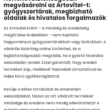
megvásárolni az Artovitel-t:
gyógyszertárak, megbízható
oldalak és hivatalos forgalmazók
Az Artovitel krém – a minőség és eredetiség
megőrzése érdekében – nem kapható
hagyományos gyógyszertárakban vagy boltokban. A
vásárlás kizárólag online történhet, és a
legbiztonságosabb megoldás, ha a gyártó hivatalos
weboldalán rendel. Ezzel garantált, hogy eredeti
terméket kap, mellékelt használati útmutatóval és
teljes körű ügyfélszolgálattal.
Kerülje a kétes forrásokat és ismeretlen
weboldalakat, hiszen az ott vásárolt termékek
minősége és eredete nem mindig ellenőrizhető! A
gyártói oldal rendszeresen kínál kedvezményeket,