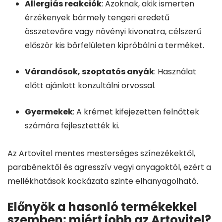
Allergiás reakciók
: Azoknak, akik ismerten
érzékenyek bármely tengeri eredetű
összetevőre vagy növényi kivonatra, célszerű
először kis bőrfelületen kipróbálni a terméket.
Várandósok, szoptatós anyák
: Használat
előtt ajánlott konzultálni orvossal.
Gyermekek
: A krémet kifejezetten felnőttek
számára fejlesztették ki.
Az Artovitel mentes mesterséges színezékektől,
parabénektől és agresszív vegyi anyagoktól, ezért a
mellékhatások kockázata szinte elhanyagolható.
Előnyök a hasonló termékekkel
szemben: miért jobb az Artovitel?